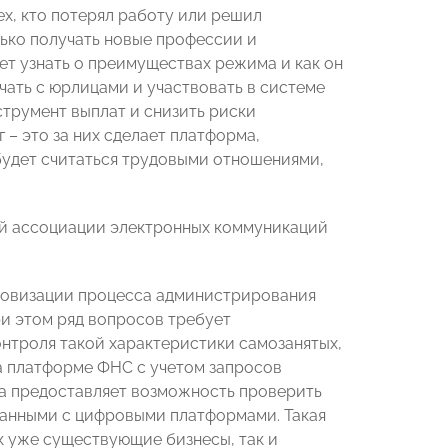
х, кто потерял работу или решил
лько получать новые профессии и
т узнать о преимуществах режима и как он
ичать с юрлицами и участвовать в системе
струмент выплат и снизить риски
 – это за них сделает платформа,
 будет считаться трудовыми отношениями,
ой ассоциации электронных коммуникаций
ровизации процесса администрирования
ри этом ряд вопросов требует
нтроля такой характеристики самозанятых,
на платформе ФНС с учетом запросов
ба предоставляет возможность проверить
 данными с цифровыми платформами. Такая
к уже существующие бизнесы, так и