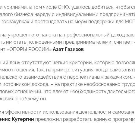
 усилиями, в том числе ОНФ, удалось добиться, чтобы 
алого бизнеса наряду с индивидуальными предпринимателя
 госзакупках и претендовать на меры поддержки для МСП
ача упрощенного налога на профессиональный доход закл
ить им стать полноценными предпринимателями, считает
ент «ОПОРЫ РОССИИ»
Азат Газизов
.
ний день отсутствуют четкие критерии, которые позвол
имоотношения. Так, например, ситуация, когда самозанят
ельского взаимодействия с перспективным заказчиком, к
 источником дохода, – на практике необоснованно труд
довых отношений, что влечет необходимость длительног
значил проблему он.
я эффективности использования деятельности самозаня
енис Кутергин
предложил разработать единую программу