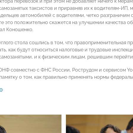
ктора перевозок и при этом не добавляет ничего к мерам
самозанятых таксистов и приравняв их к водителям-ИП,
дельцев автомобилей с водителями, четко разграничим о
те это положительно скажется на улучшении качества о
зал Коношенко.
углого стола сошлись в том, что правоприменительная п
ть, как будут относиться налоговые и трудовые инспекц
самозанятыми, и к физическим лицам, решившим перейти
 ОНФ совместно с ФНС России, Рострудом и сервисом You
памятку о том, как правильно применять нормы федеральн
Ф