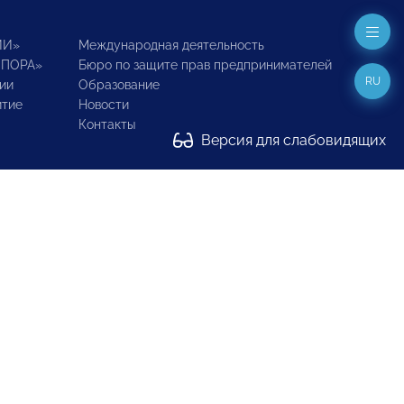
ИИ»
Международная деятельность
ОПОРА»
Бюро по защите прав предпринимателей
RU
ии
Образование
итие
Новости
Контакты
Версия для слабовидящих