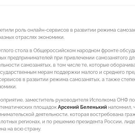
етили роль онлайн-сервисов в развитии режима самозаня
разных отраслях экономики.
углого стола в Общероссийском народном фронте обсуд
ых предпринимателей при привлечении самозанятого дл
ельности самозанятых, в том числе те, которые оборачи
осударственным мерам поддержки малого и среднего пр
сервисов в развитии режима самозанятых, а также степен
номики.
оприятие, заместитель руководителя Исполкома ОНФ по
 тематических площадок
Арсений Беленький
напомнил, ч
нимательской деятельности, которая востребована гра
илотных регионах, и по решению президента России, ли
на на всю страну.