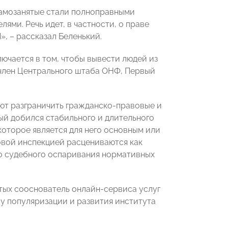
самозанятые стали полноправными
ми. Речь идет, в частности, о праве
», – рассказал Беленький.
ючается в том, чтобы вывести людей из
 член Центрального штаба ОНФ, Первый
яют разграничить гражданско-правовые и
ый добился стабильного и длительного
оторое является для него основным или
овой инспекцией расцениваются как
о судебного оспаривания нормативных
тых сооснователь онлайн-сервиса услуг
 популяризации и развития института