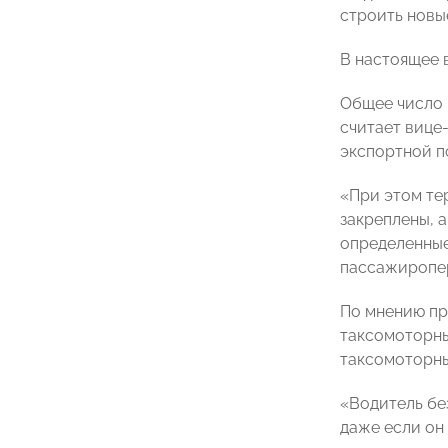
строить новые
В настоящее 
Общее число 
считает вице
экспортной 
«При этом те
закреплены, 
определенные
пассажиропер
По мнению пр
таксомоторн
таксомоторны
«Водитель бе
даже если он