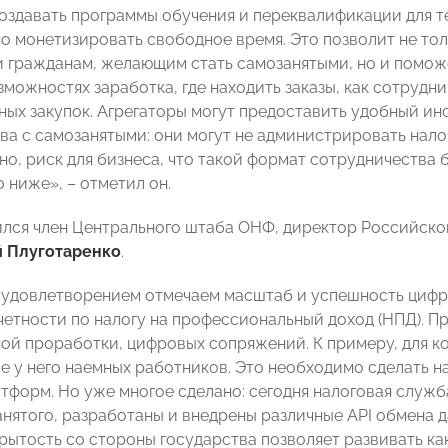
оздавать программы обучения и переквалификации для те
о монетизировать свободное время. Это позволит не то
 гражданам, желающим стать самозанятыми, но и поможе
зможностях заработка, где находить заказы, как сотрудн
ных закупок. Агрегаторы могут предоставить удобный ин
ва с самозанятыми: они могут не администрировать налог
но, риск для бизнеса, что такой формат сотрудничества
 ниже», – отметил он.
ился член Центрального штаба ОНФ, директор Российск
й Плуготаренко
.
 удовлетворением отмечаем масштаб и успешность циф
четности по налогу на профессиональный доход (НПД). П
ой проработки, цифровых сопряжений. К примеру, для ко
ие у него наемных работников. Это необходимо сделать 
тформ. Но уже многое сделано: сегодня налоговая служ
анятого, разработаны и внедрены различные API обмена
рытость со стороны государства позволяет развивать ка