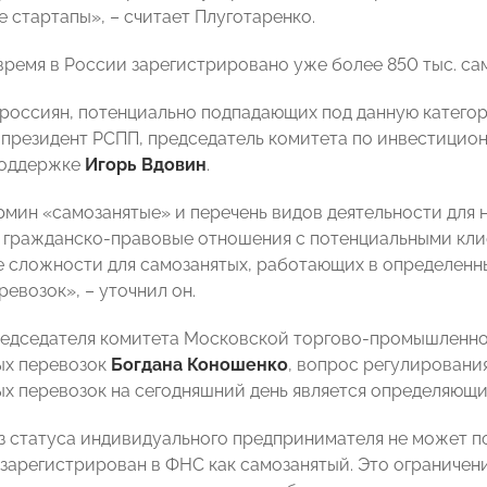
 стартапы», – считает Плуготаренко.
время в России зарегистрировано уже более 850 тыс. сам
россиян, потенциально подпадающих под данную категори
-президент РСПП, председатель комитета по инвестицион
поддержке
Игорь Вдовин
.
рмин «самозанятые» и перечень видов деятельности для 
а гражданско-правовые отношения с потенциальными кли
 сложности для самозанятых, работающих в определенны
евозок», – уточнил он.
едседателя комитета Московской торгово-промышленно
ых перевозок
Богдана Коношенко
, вопрос регулировани
х перевозок на сегодняшний день является определяющим
з статуса индивидуального предпринимателя не может по
 зарегистрирован в ФНС как самозанятый. Это ограничен