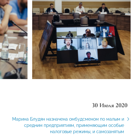
30 Июля 2020
Марина Блудян назначена омбудсменом по малым и
средним предприятиям, применяющим особые
налоговые режимы, и самозанятым