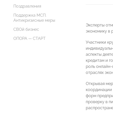
Поздравления
Поддержка МСП.
Антикризисные меры
Эксперты отм
СВОй бизнес
экономику в 
ОПОРА — СТАРТ
Участники кр
индивидуальн
аспекты деят
кредитам и г
роль онлайн-
отраслях эко
Открывая мер
координации
форм предпри
проверку в п
распростране