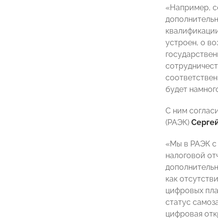
«Например, с
дополнительн
квалификации
устроен, о во
государствен
сотрудничест
соответствен
будет намного
С ним соглас
(РАЭК)
Серге
«Мы в РАЭК с
налоговой от
дополнительн
как отсутств
цифровых пла
статус самоз
цифровая отк