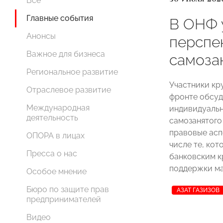
Все
Главные события
В ОНФ 
Анонсы
перспе
Важное для бизнеса
самоза
Региональное развитие
Участники кр
Отраслевое развитие
фронте обсуд
Международная
индивидуальн
деятельность
самозанятого
правовые асп
ОПОРА в лицах
числе те, ко
Пресса о нас
банковским к
поддержки ма
Особое мнение
Бюро по защите прав
АЗАТ ГАЗИЗОВ
предпринимателей
Видео