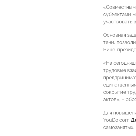
«Совместными
субъектами м
участвовать в
Основная зад
тени, позвол
Вице-презид
«На сегодняш
трудовые вза
предпринимат
единственным
сокрытие тру
актов», – обо
Для повышени
YouDo.com
Д
самозанятых.