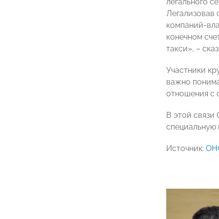
легального се
Легализовав 
компаний-вла
конечном сче
такси», – ска
Участники кр
важно понима
отношения с 
В этой связи
специальную 
Источник:
ОН