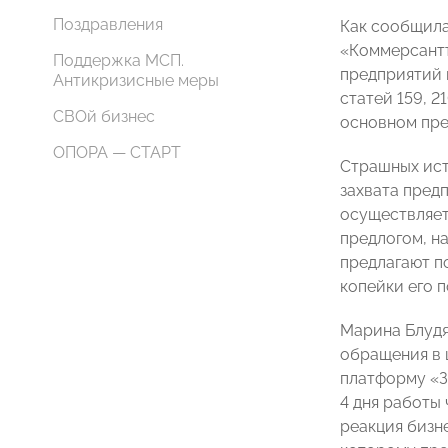
Поздравления
Как сообщил
«Коммерсантъ
Поддержка МСП.
предприятий 
Антикризисные меры
статей 159, 2
СВОй бизнес
основном пре
ОПОРА — СТАРТ
Страшных ист
захвата пред
осуществляетс
предлогом, н
предлагают п
копейки его 
Марина Блудя
обращения в 
платформу «З
4 дня работы
реакция бизн