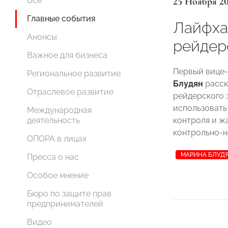
25 Ноября 2
Все
Главные события
Лайфха
Анонсы
рейдер
Важное для бизнеса
Первый вице
Региональное развитие
Блудян
расск
Отраслевое развитие
рейдерского 
использовать
Международная
контроля и ж
деятельность
контрольно-н
ОПОРА в лицах
МАРИНА БЛУД
Пресса о нас
Особое мнение
Бюро по защите прав
предпринимателей
Видео