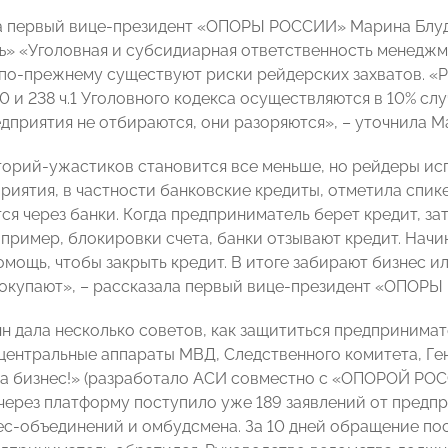
а первый вице-президент «ОПОРЫ РОССИИ» Марина Блуд
» «Уголовная и субсидиарная ответственность менеджме
по-прежнему существуют риски рейдерских захватов. «Р
10 и 238 ч.1 Уголовного кодекса осуществляются в 10% сл
дприятия не отбираются, они разоряются», – уточнила М
орий-ужастиков становится все меньше, но рейдеры ис
приятия, в частности банковские кредиты, отметила спик
я через банки. Когда предприниматель берет кредит, за
апример, блокировки счета, банки отзывают кредит. Нач
омощь, чтобы закрыть кредит. В итоге забирают бизнес и
покупают», – рассказала первый вице-президент «ОПОР
н дала несколько советов, как защититься предпринимат
центральные аппараты МВД, Следственного комитета, Ге
а бизнес!» (разработало АСИ совместно с «ОПОРОЙ РОС
 через платформу поступило уже 189 заявлений от предп
ес-объединений и омбудсмена. За 10 дней обращение пос