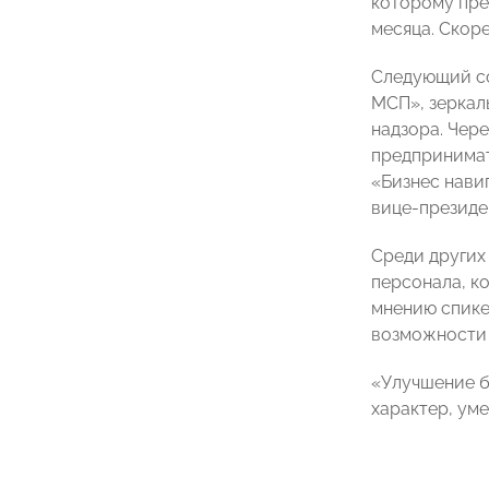
которому пре
месяца. Скоре
Следующий со
МСП», зеркал
надзора. Чер
предпринимат
«Бизнес нави
вице-презид
Среди других
персонала, к
мнению спикер
возможности 
«Улучшение б
характер, ум