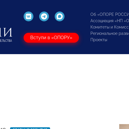
Об «ОПОРЕ РОСС
Ассоциация «НП «
Комитеты и Комисс
Региональное разв
Вступи в «ОПОРУ»
Проекты