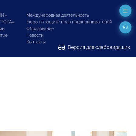
ИИ»
Международная деятельность
ОПОРА»
Бюро по защите прав предпринимателей
RU
ии
Образование
итие
Новости
Контакты
Версия для слабовидящих