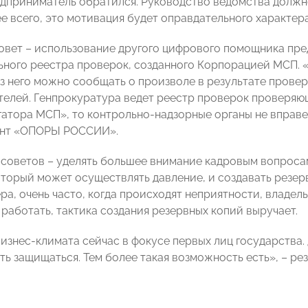
дприниматель обратился. Руководство ведомства должн
е всего, это мотивация будет оправдательного характера
вет – использование другого цифрового помощника пре
ьного реестра проверок, созданного Корпорацией МСП. «
ез него можно сообщать о произволе в результате провер
елей. Генпрокуратура ведет реестр проверок проверяющ
гатора МСП», то контрольно-надзорные органы не вправе
ент «ОПОРЫ РОССИИ».
 советов – уделять большее внимание кадровым вопросам
оторый может осуществлять давление, и создавать резер
а, очень часто, когда происходят неприятности, владель
работать, тактика создания резервных копий выручает.
изнес-климата сейчас в фокусе первых лиц государства.
еть защищаться. Тем более такая возможность есть», – р