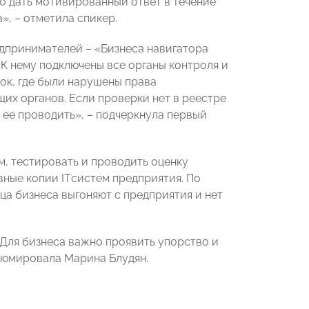
о дать мотивированный ответ в течение
», – отметила спикер.
дпринимателей – «Бизнеса навигатора
К нему подключены все органы контроля и
ок, где были нарушены права
их органов. Если проверки нет в реестре
 ее проводить», – подчеркнула первый
, тестировать и проводить оценку
вные копии ITсистем предприятия. По
ца бизнеса выгоняют с предприятия и нет
 Для бизнеса важно проявить упорство и
езюмировала Марина Блудян.