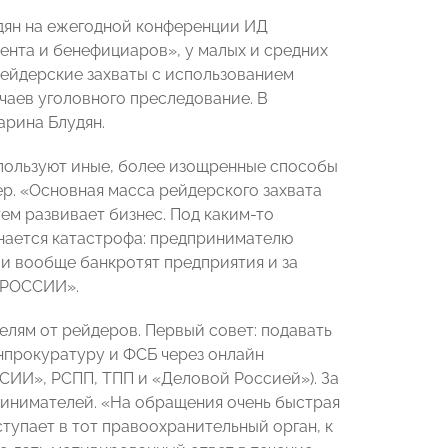
ян на ежегодной конференции ИД
нта и бенефициаров», у малых и средних
ейдерские захваты с использованием
учаев уголовного преследование. В
арина Блудян.
пользуют иные, более изощренные способы
ер. «Основная масса рейдерского захвата
тем развивает бизнес. Под каким-то
инается катастрофа: предпринимателю
ли вообще банкротят предприятия и за
Ы РОССИИ».
елям от рейдеров. Первый совет: подавать
нпрокуратуру и ФСБ через онлайн
СИИ», РСПП, ТПП и «Деловой Россией»). За
ринимателей. «На обращения очень быстрая
тупает в тот правоохранительный орган, к