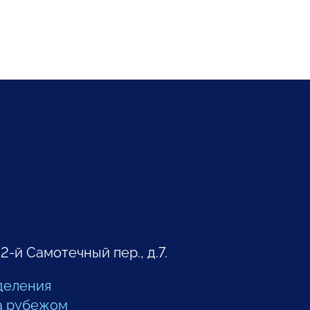
 2-й Самотечный пер., д.7.
деления
а рубежом