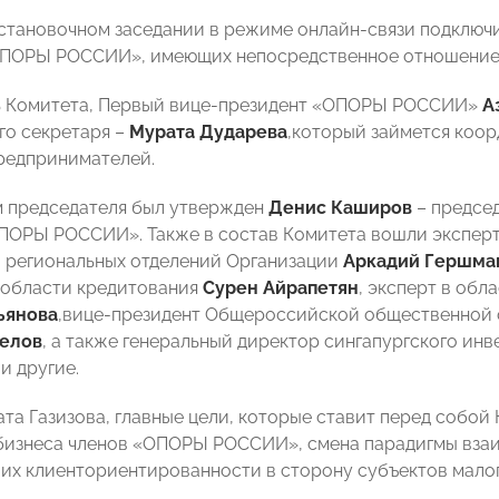
установочном заседании в режиме онлайн-связи подключ
ОПОРЫ РОССИИ», имеющих непосредственное отношение 
ь Комитета, Первый вице-президент «ОПОРЫ РОССИИ»
А
го секретаря –
Мурата Дударева
,который займется коо
редпринимателей.
 председателя был утвержден
Денис Каширов
– председ
ПОРЫ РОССИИ». Также в состав Комитета вошли эксперт
 региональных отделений Организации
Аркадий
Гершма
 области кредитования
Сурен Айрапетян
, эксперт в обл
ьянова
,вице-президент Общероссийской общественной 
елов
, а также
генеральный директор сингапургского инв
в
и другие.
та Газизова, главные цели, которые ставит перед собой
изнеса членов «ОПОРЫ РОССИИ», смена парадигмы взаи
 их клиенториентированности в сторону субъектов мало