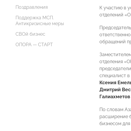
Поздравления
К участию в 
отделений «
Поддержка МСП.
Антикризисные меры
Председател
СВОй бизнес
ответственно
обращений п
ОПОРА — СТАРТ
Заместителем
отделения «О
председатели
специалист в
Ксения
Емел
Дмитрий Вес
Галиахмето
По словам Аза
расширение б
бизнесом для