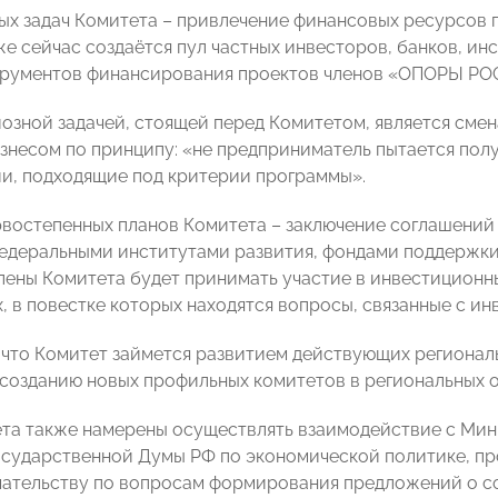
ных задач Комитета – привлечение финансовых ресурсов
же сейчас создаётся пул частных инвесторов, банков, ин
рументов финансирования проектов членов «ОПОРЫ РОС
озной задачей, стоящей перед Комитетом, является сме
изнесом по принципу: «не предприниматель пытается полу
и, подходящие под критерии программы».
рвостепенных планов Комитета – заключение соглашени
деральными институтами развития, фондами поддержки 
члены Комитета будет принимать участие в инвестиционн
, в повестке которых находятся вопросы, связанные с и
 что Комитет займется развитием действующих регионал
созданию новых профильных комитетов в региональных
та также намерены осуществлять взаимодействие с Мин
сударственной Думы РФ по экономической политике, п
ательству по вопросам формирования предложений о с