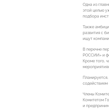
Одна из глав
этой целью у
подбора инст
Также амбици
развития с б
ищут компани
В перечне пе
РОССИИ» и фе
Кроме того, 
мероприятиях
Планируется,
содействием 
Члены Комите
Комитетом Го
и предприним