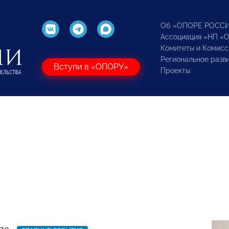
Об «ОПОРЕ РОСС
Ассоциация «НП «
Комитеты и Комисс
Региональное разв
Вступи в «ОПОРУ»
Проекты