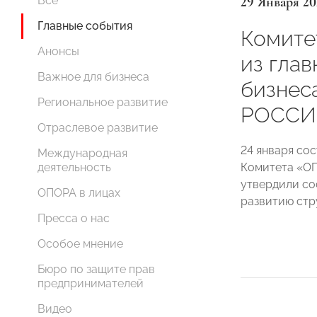
29 Января 20
Все
Главные события
Комите
Анонсы
из глав
Важное для бизнеса
бизнес
Региональное развитие
РОССИ
Отраслевое развитие
24 января со
Международная
Комитета «О
деятельность
утвердили со
ОПОРА в лицах
развитию стр
Пресса о нас
Особое мнение
Бюро по защите прав
предпринимателей
Видео