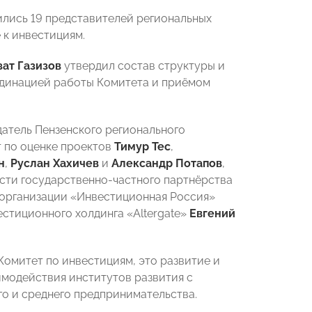
ились 19 представителей региональных
к инвестициям.
зат Газизов
утвердил состав структуры и
рдинацией работы Комитета и приёмом
атель Пензенского регионального
 по оценке проектов
Тимур Тес
,
н
,
Руслан Хахичев
и
Александр Потапов
,
асти государственно-частного партнёрства
организации «Инвестиционная Россия»
естиционного холдинга «Altergate»
Евгений
 Комитет по инвестициям, это развитие и
модействия институтов развития с
го и среднего предпринимательства.