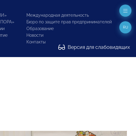
ИИ»
Международная деятельность
ОПОРА»
Бюро по защите прав предпринимателей
RU
ии
Образование
итие
Новости
Контакты
Версия для слабовидящих