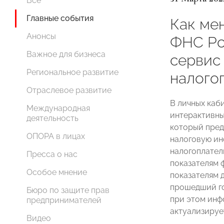
Все
Главные события
Как мен
Анонсы
ФНС Ро
Важное для бизнеса
сервис
Региональное развитие
налого
Отраслевое развитие
В личных каб
Международная
интерактивн
деятельность
который пред
ОПОРА в лицах
налоговую ин
налогоплател
Пресса о нас
показателям 
Особое мнение
показателям д
прошедший го
Бюро по защите прав
при этом инф
предпринимателей
актуализируе
Видео