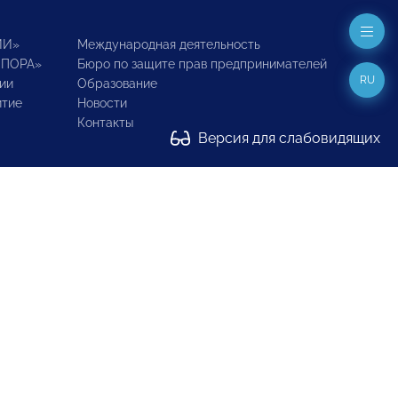
ИИ»
Международная деятельность
ОПОРА»
Бюро по защите прав предпринимателей
RU
ии
Образование
итие
Новости
Контакты
Версия для слабовидящих