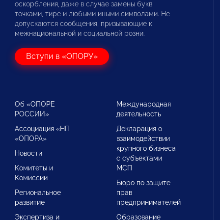
оскорбления, даже в случае замены букв
точками, тире и любыми иными символами. Не
допускаются сообщения, призывающие к
межнациональной и социальной розни.
Вступи в «ОПОРУ»
Об «ОПОРЕ
Международная
РОССИИ»
деятельность
Ассоциация «НП
Декларация о
«ОПОРА»
взаимодействии
крупного бизнеса
Новости
с субъектами
Комитеты и
МСП
Комиссии
Бюро по защите
Региональное
прав
развитие
предпринимателей
Экспертиза и
Образование