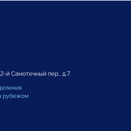
 2-й Самотечный пер., д.7.
деления
а рубежом