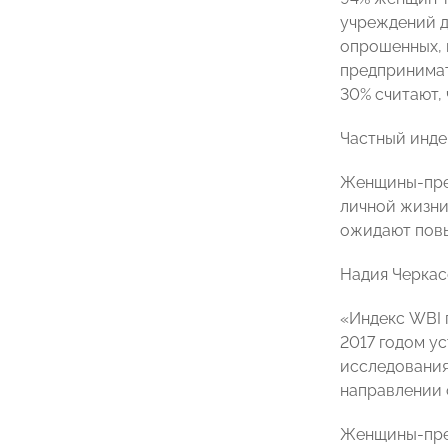
учреждений д
опрошенных, 
предпринимат
30% считают, 
Частный инде
Женщины-пред
личной жизни
ожидают повы
Надия Черкас
«Индекс WBI 
2017 годом ус
исследования 
направлении 
Женщины-пред