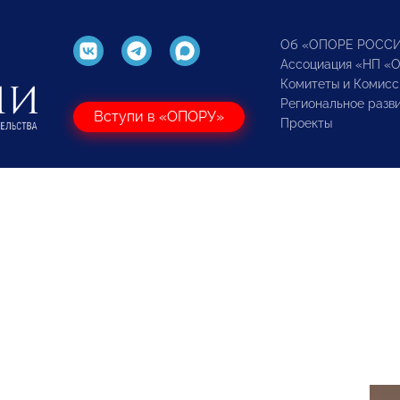
Об «ОПОРЕ РОСС
Ассоциация «НП «
Комитеты и Комисс
Региональное разв
Вступи в «ОПОРУ»
Проекты