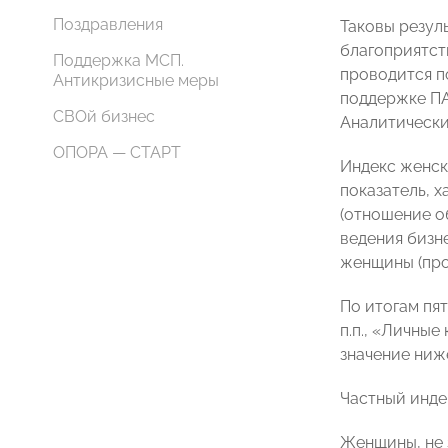
Поздравления
Таковы резул
благоприятст
Поддержка МСП.
проводится п
Антикризисные меры
поддержке ПА
СВОй бизнес
Аналитически
ОПОРА — СТАРТ
Индекс женск
показатель, 
(отношение о
ведения бизне
женщины (про
По итогам пя
п.п., «Личны
значение ниже 
Частный инде
Женщины, не 