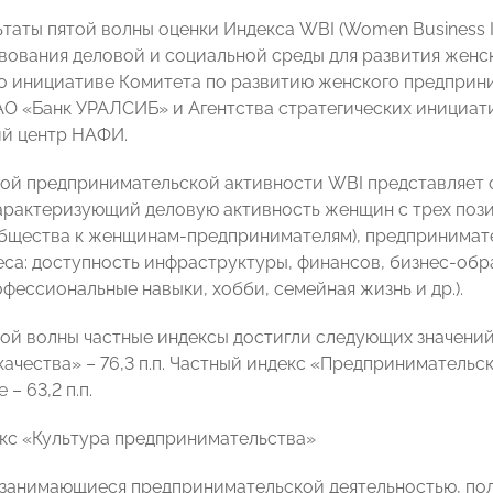
ьтаты пятой волны оценки Индекса WBI (Women Business I
вования деловой и социальной среды для развития женс
о инициативе Комитета по развитию женского предпр
О «Банк УРАЛСИБ» и Агентства стратегических инициат
й центр НАФИ.
ой предпринимательской активности WBI представляет 
характеризующий деловую активность женщин с трех поз
бщества к женщинам-предпринимателям), предпринимате
са: доступность инфраструктуры, финансов, бизнес-образ
фессиональные навыки, хобби, семейная жизнь и др.).
той волны частные индексы достигли следующих значений
е качества» – 76,3 п.п. Частный индекс «Предпринимател
– 63,2 п.п.
кс «Культура предпринимательства»
занимающиеся предпринимательской деятельностью, по