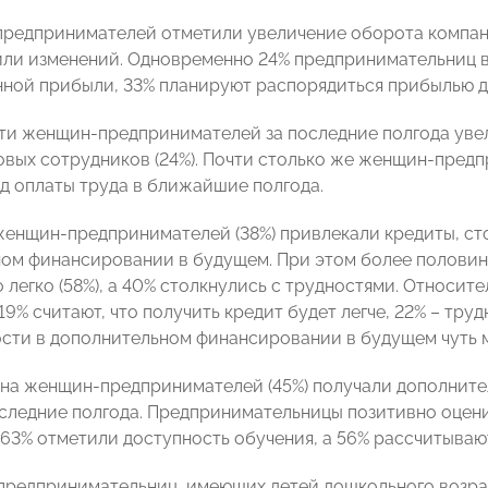
редпринимателей отметили увеличение оборота компании,
или изменений. Одновременно 24% предпринимательниц в
нной прибыли, 33% планируют распорядиться прибылью д
ти женщин-предпринимателей за последние полгода увел
овых сотрудников (24%). Почти столько же женщин-пред
д оплаты труда в ближайшие полгода.
женщин-предпринимателей (38%) привлекали кредиты, ст
ом финансировании в будущем. При этом более половин
 легко (58%), а 40% столкнулись с трудностями. Относит
19% считают, что получить кредит будет легче, 22% – труд
сти в дополнительном финансировании в будущем чуть м
на женщин-предпринимателей (45%) получали дополните
оследние полгода. Предпринимательницы позитивно оцен
 63% отметили доступность обучения, а 56% рассчитываю
редпринимательниц, имеющих детей дошкольного возрас