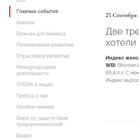
Все
Главные события
25 Сентября 
Анонсы
Две тр
Важное для бизнеса
хотели
Региональное развитие
Отраслевое развитие
Индекс женс
WBI
(Women Bu
Международная
69,4 п.п. С м
деятельность
Индекс вырос 
ОПОРА в лицах
Пресса о нас
Особое мнение
Бюро по защите прав
предпринимателей
Видео