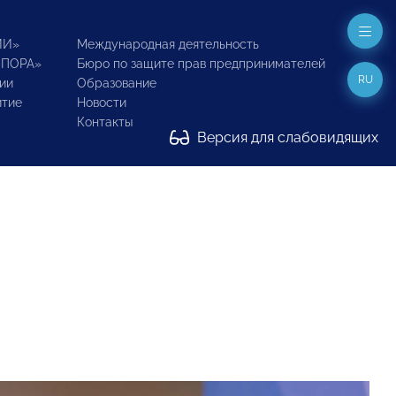
ИИ»
Международная деятельность
ОПОРА»
Бюро по защите прав предпринимателей
RU
ии
Образование
итие
Новости
Контакты
Версия для слабовидящих