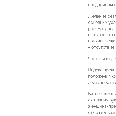
предпринимат
Желание реал
основных усл
рассматриваю
считают, что 
причин, меша
– отсутствие 
Частный инде
Индекс предп
положения ко
доступности 
Бизнес женщи
ожидания рук
женщина-пред
отмечает кажд