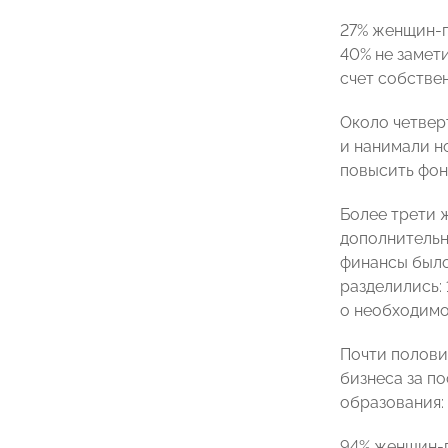
27% женщин-п
40% не замет
счет собстве
Около четвер
и нанимали н
повысить фон
Более трети 
дополнительн
финансы было
разделились: 
о необходимо
Почти полови
бизнеса за п
образования:
94% женщин-п