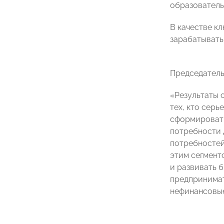
образователь
В качестве к
зарабатывать
Председатель
«Результаты 
тех, кто сер
сформировать
потребности 
потребностей
этим сегмент
и развивать 
предпринимат
нефинансовые