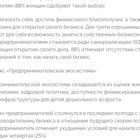
елям (88% женщин одобряют такой выбор).
изовать себя, достичь финансового благополучия, а такж
овия для открытия своего бизнеса. Две трети опрошенны
т для себя возможность заняться собственным бизнесо
предпринимателями становятся ради самореализации (92%)
ющих открытию своего дела, 88% отмечают отсутствие с
знаний о том, как начать свой бизнес.
кс «Предпринимательская экосистема»
ринимательской экосистемы складывается из оценок ж
мпании, кадровой политики, доступности финансировани
инфраструктуры для детей дошкольного возраста.
н-предпринимателей столкнулся в последние полгода с
оводительниц бизнеса в отношении будущего скорее пози
приниматель отмечает ухудшение условий для начала сво
ая четвертая (25%).