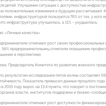
ля детей. Улучшение ситуации с доступностью инфрастр
на положительные изменения в будущем рассчитывают 4
елями, инфраструктурой пользуются 76% от тех, у кого е
что инфраструктура улучшилась, а 11% – ухудшилась.
кс «Личные качества»
приниматели отмечают рост своих профессиональных к
. 56% предпринимательниц отметили повышение професси
шение в перспективе.
ова, Председатель Комитета по развитию женского пр
по результатам исследования пятой волны составляет 69
тойчивость. Показатель превысил данные прошлого года н
в 2015 году вырос на 13,4 пункта, что говорит о постоя
органов власти, институтов поддержки и бизнес-сообще
приниматели отмечают рост доступности финансирован