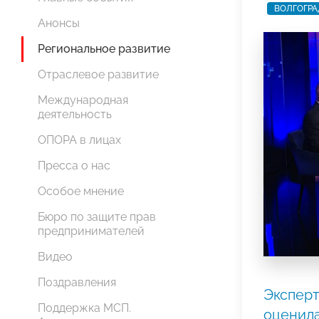
ВОЛГОГРА
Анонсы
Региональное развитие
Отраслевое развитие
Международная
деятельность
ОПОРА в лицах
Пресса о нас
Особое мнение
Бюро по защите прав
предпринимателей
Видео
Поздравления
Экспер
Поддержка МСП.
оценила