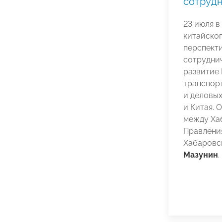
сотруд
23 июля в
китайског
перспект
сотрудни
развитие
транспорт
и деловы
и Китая. 
между Ха
Правлени
Хабаровс
Мазунин
.