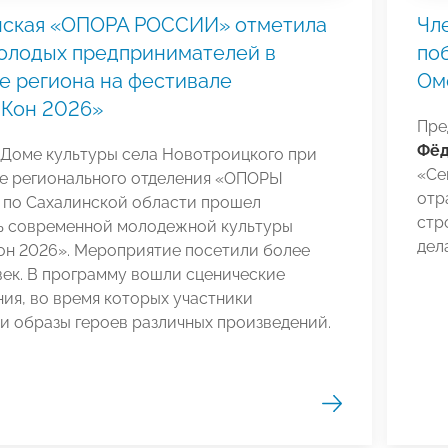
нская «ОПОРА РОССИИ» отметила
Чл
олодых предпринимателей в
по
е региона на фестивале
Ом
йКон 2026»
Пре
Фёд
 Доме культуры села Новотроицкого при
«Се
е регионального отделения «ОПОРЫ
отр
по Сахалинской области прошел
стр
ь современной молодежной культуры
дел
он 2026». Мероприятие посетили более
ек. В программу вошли сценические
ия, во время которых участники
и образы героев различных произведений.