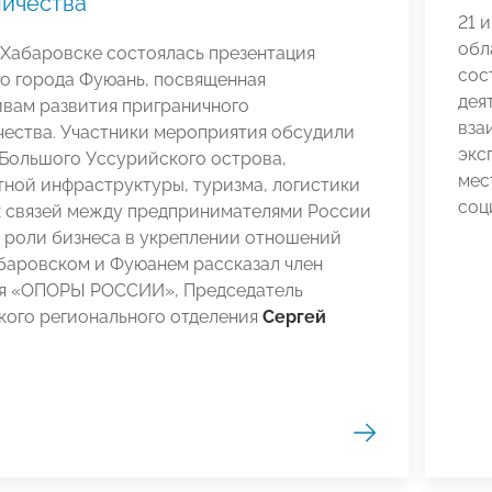
ничества
21 
обл
 Хабаровске состоялась презентация
сос
о города Фуюань, посвященная
дея
ивам развития приграничного
вза
чества. Участники мероприятия обсудили
экс
 Большого Уссурийского острова,
мес
ной инфраструктуры, туризма, логистики
соц
х связей между предпринимателями России
О роли бизнеса в укреплении отношений
баровском и Фуюанем рассказал член
я «ОПОРЫ РОССИИ», Председатель
кого регионального отделения
Сергей