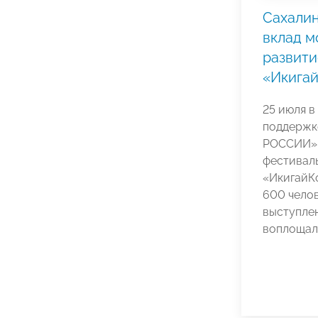
Сахали
вклад м
развити
«Икига
25 июля в
поддержк
РОССИИ» 
фестивал
«ИкигайК
600 челов
выступлен
воплощал