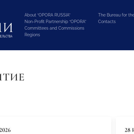
About “OPORA RUSSIA”
The Bureau for the
Non-Profit Partnership “OPORA”
Contacts
Committees and Commissions
Regions
ИТИЕ
2026
28 