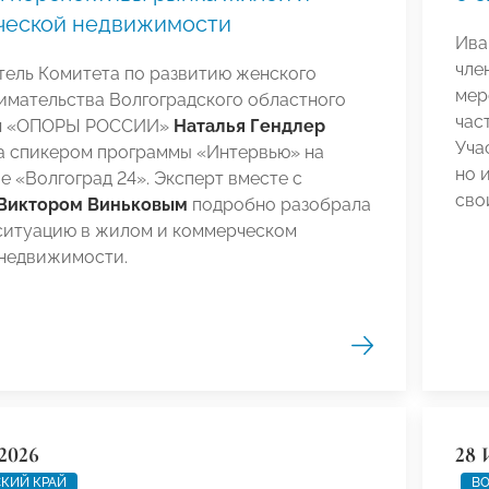
ческой недвижимости
Ива
чле
тель Комитета по развитию женского
мер
имательства Волгоградского областного
час
ия «ОПОРЫ РОССИИ»
Наталья Гендлер
Уча
а спикером программы «Интервью» на
но 
е «Волгоград 24». Эксперт вместе с
сво
Виктором Виньковым
подробно разобрала
ситуацию в жилом и коммерческом
 недвижимости.
2026
28 
КИЙ КРАЙ
ВО