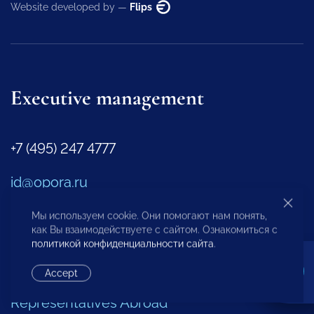
Website developed by —
Flips
Executive management
+7 (495) 247 4777
id@opora.ru
Мы используем cookie. Они помогают нам понять,
2-y Samotechnyy pereulok № 7, Moscow,
как Вы взаимодействуете с сайтом. Ознакомиться с
политикой конфиденциальности сайта
.
127473
Accept
Regional Offices
Representatives Abroad