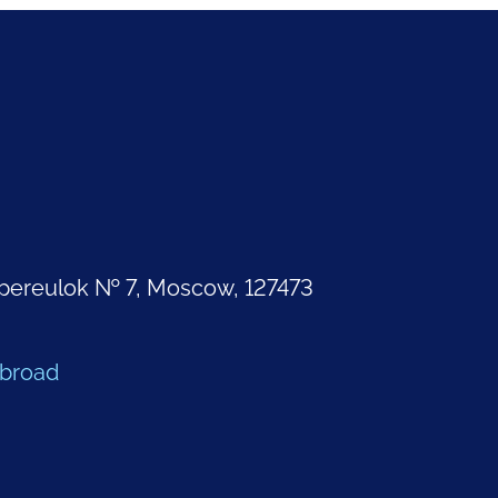
pereulok № 7, Moscow, 127473
Abroad