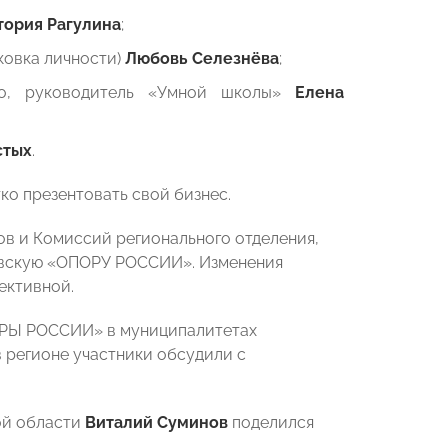
тория Рагулина
;
ковка личности)
Любовь Селезнёва
;
во, руководитель «Умной школы»
Елена
стых
.
о презентовать свой бизнес.
в и Комиссий регионального отделения,
бовскую «ОПОРУ РОССИИ». Изменения
ективной.
ОРЫ РОССИИ» в муниципалитетах
 регионе участники обсудили с
ой области
Виталий Суминов
поделился