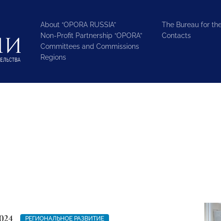
About “OPORA RUSSIA”
The Bureau for the
Non-Profit Partnership “OPORA”
Contacts
Committees and Commissions
Regions
024
РЕГИОНАЛЬНОЕ РАЗВИТИЕ