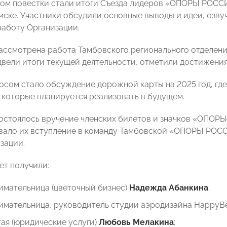
ом повестки стали итоги Съезда лидеров «ОПОРЫ РОСС
мске. Участники обсудили основные выводы и идеи, озвуч
аботу Организации.
ассмотрена работа Тамбовского регионального отделен
двели итоги текущей деятельности, отметили достижения
сом стало обсуждение дорожной карты на 2025 год, гд
 которые планируется реализовать в будущем.
состоялось вручение членских билетов и значков «ОПОР
ало их вступление в команду Тамбовской «ОПОРЫ РОССИ
зации.
ет получили:
имательница (цветочный бизнес)
Надежда Абанкина
;
имательница, руководитель студии аэродизайна Happy
ая (юридические услуги)
Любовь Мелакина
;