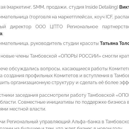
ая (маркетинг, SMM, продажи, студия Inside Detailing)
Вик
мательница (торговля на маркетплейсах, коуч ICF, распа
ьный директор ООО ЦПТО Региональное партнерст
а
;
имательница, руководитель студии красоты
Татьяна Тол
 новые члены Тамбовской «ОПОРЫ РОССИИ» смогли кратк
рече обсуждались вопросы, касающиеся работы Комитето
а создания профильных Комитетов и вступления в Там
шить организационную структуру и сделать её более эфф
стники заседания рассмотрели работу Тамбовской «ОП
бласти. Совместные инициативы по поддержке бизнеса в
ями местной власти.
ечи Региональный управляющий Альфа-банка в Тамбовск
зами на будущее и тем, что ждет бизнес в новом году.