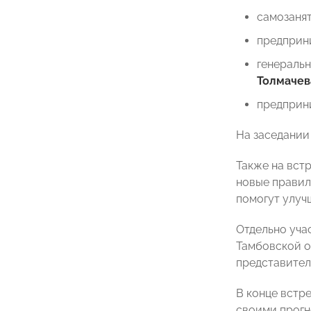
самозанят
предприни
генерал
Толмачев
предприн
На заседании
Также на вст
новые правил
помогут улуч
Отдельно уча
Тамбовской о
представител
В конце встр
своими прогно