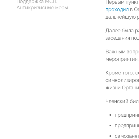
Поддержка МСП.
Первым пункт
Антикризисные меры
проходил
в О
дальнейшую р
Далее была р
заседания по
Важным вопро
мероприятия,
Кроме того, 
символизиров
жизни Органи
Членский бил
предприн
предприн
самозанят