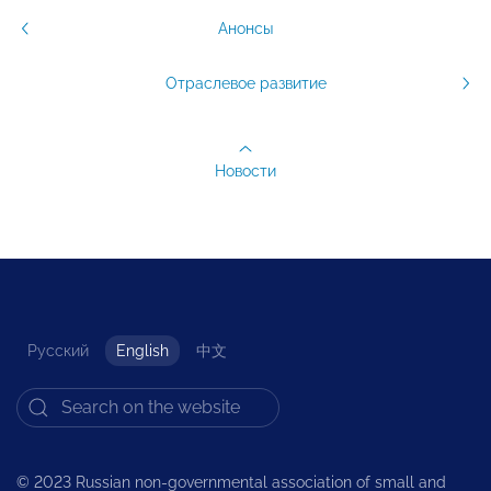
Анонсы
Отраслевое развитие
Новости
Русский
English
中文
© 2023 Russian non-governmental association of small and