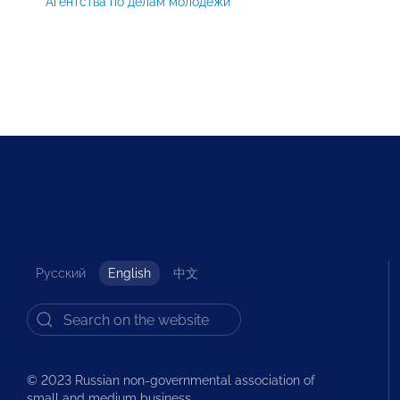
Агентства по делам молодежи
Русский
English
中文
© 2023 Russian non-governmental association of
small and medium business