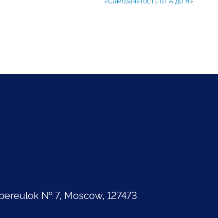
«Самозанятость от А до Я»
pereulok № 7, Moscow, 127473