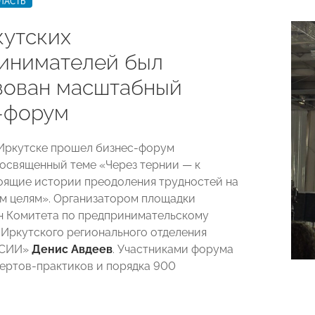
ЛАСТЬ
кутских
инимателей был
зован масштабный
-форум
 Иркутске прошел бизнес-форум
освященный теме «Через тернии — к
тоящие истории преодоления трудностей на
им целям». Организатором площадки
н Комитета по предпринимательскому
Иркутского регионального отделения
ССИИ»
Денис Авдеев
. Участниками форума
пертов-практиков и порядка 900