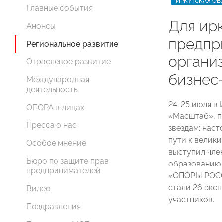
ИРКУТСКАЯ ОБ
Главные события
Для ир
Анонсы
предпр
Региональное развитие
органи
Отраслевое развитие
бизнес
Международная
деятельность
24-25 июля в
ОПОРА в лицах
«Масштаб», п
Пресса о нас
звездам: нас
пути к велик
Особое мнение
выступил чле
Бюро по защите прав
образованию 
предпринимателей
«ОПОРЫ РО
стали 26 экс
Видео
участников.
Поздравления