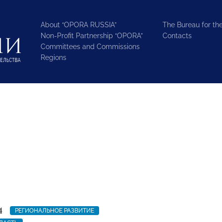
About “OPORA RUSSIA”
The Bureau for the
Non-Profit Partnership “OPORA”
Contacts
Committees and Commissions
Regions
4
РЕГИОНАЛЬНОЕ РАЗВИТИЕ