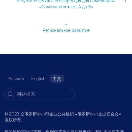
В Кургане прошла конференция для самозанятых
«Самозанятость от А до Я»
Региональное развитие
Русский
English
中文
© 2023 全俄罗斯中小型企业公共组织
«
俄罗斯中小企业联合会
»
版权所有。
您的评论需经过审核。根据俄罗斯法律法规要求，我站不允许发布