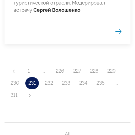
туристической отрасли. Модерировал
встречу
Сергей Волошенко
.
1
…
226
227
228
229
230
231
232
233
234
235
…
311
All