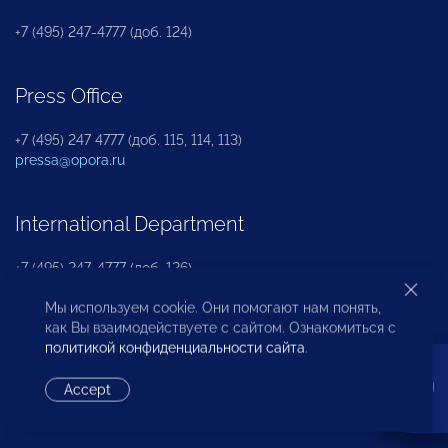
+7 (495) 247-4777 (доб. 124)
Press Office
+7 (495) 247 4777 (доб. 115, 114, 113)
pressa@opora.ru
International Department
+7 (495) 247-4777 (доб. 126)
Мы используем cookie. Они помогают нам понять,
как Вы взаимодействуете с сайтом. Ознакомиться с
Business and Investment Rights Protection
политикой конфиденциальности сайта
.
Department
Accept
+7 (495) 247-4777 (доб. 112)