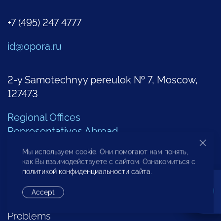
+7 (495) 247 4777
id@opora.ru
2-y Samotechnyy pereulok № 7, Moscow,
127473
Regional Offices
Representatives Abroad
Мы используем cookie. Они помогают нам понять,
Additional Contacts
как Вы взаимодействуете с сайтом. Ознакомиться с
политикой конфиденциальности сайта
.
Accept
Center of Analysis of Entrepreneurship
Problems