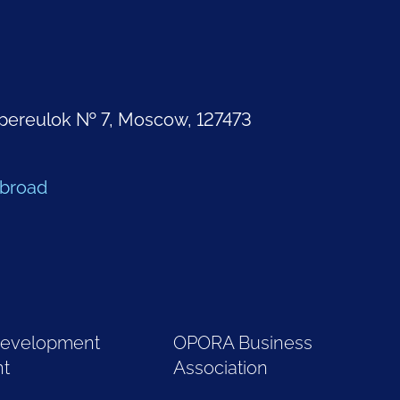
pereulok № 7, Moscow, 127473
Abroad
Development
OPORA Business
nt
Association