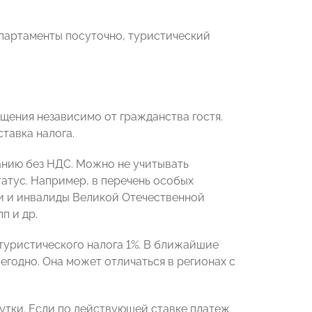
апартаменты посуточно, туристический
щения независимо от гражданства гостя.
ставка налога.
анию без НДС. Можно не учитывать
атус. Например, в перечень особых
ки и инвалиды Великой Отечественной
п и др.
туристического налога 1%. В ближайшие
егодно. Она может отличаться в регионах с
утки. Если по действующей ставке платеж