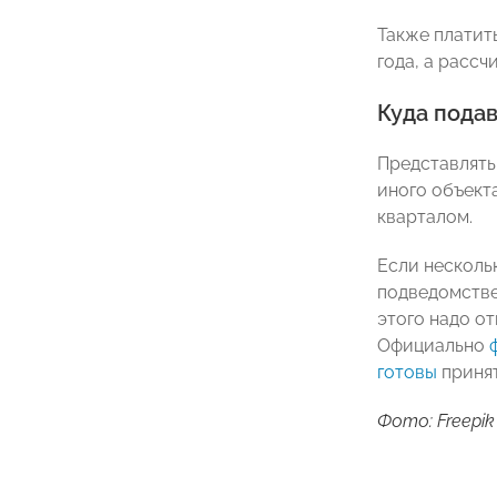
Также платит
года, а рассч
Куда пода
Представлять
иного объект
кварталом.
Если несколь
подведомстве
этого надо о
Официально
готовы
принят
Фото: Freepik