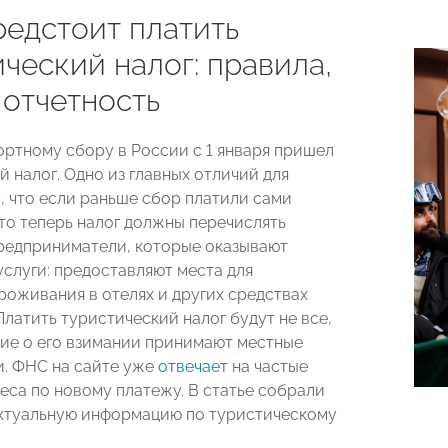
редстоит платить
ческий налог: правила,
 отчетность
ортному сбору в России с 1 января пришел
 налог. Одно из главных отличий для
м, что если раньше сбор платили сами
то теперь налог должны перечислять
редприниматели, которые оказывают
услуги: предоставляют места для
роживания в отелях и других средствах
латить туристический налог будут не все,
ние о его взимании принимают местные
и. ФНС на сайте уже
отвечает
на частые
еса по новому платежу. В статье собрали
актуальную информацию по туристическому