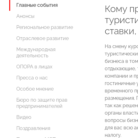
Главные события
Кому п
Анонсы
туристи
Региональное развитие
ставки,
Отраслевое развитие
На смену кур
Международная
туристический
деятельность
бизнеса в то
ОПОРА в лицах
отдыхающие, 
компании и п
Пресса о нас
гостиничные 
Особое мнение
временного п
размещения. П
Бюро по защите прав
так как реше
предпринимателей
органы власт
Видео
вопросы бизн
для вас всю 
Поздравления
налогу.