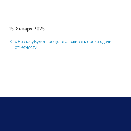
15 Января 2025
#БизнесуБудетПроще отслеживать сроки сдачи
отчетности