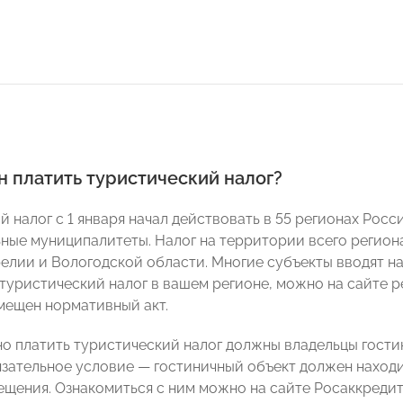
н платить туристический налог?
 налог с 1 января начал действовать в 55 регионах Росс
ьные муниципалитеты. Налог на территории всего регион
релии и Вологодской области. Многие субъекты вводят на
 туристический налог в вашем регионе, можно на сайте р
змещен нормативный акт.
о платить туристический налог должны владельцы гостин
язательное условие — гостиничный объект должен наход
ещения. Ознакомиться с ним можно на сайте Росаккреди