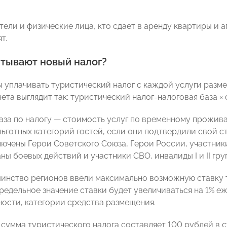
ели и физические лица, кто сдает в аренду квартиры и 
т.
итывают новый налог?
 уплачивать туристический налог с каждой услуги разме
та выглядит так: туристический налог=налоговая база × 
аза по налогу — стоимость услуг по временному прожив
ьготных категорий гостей, если они подтвердили свой ст
лючены Герои Советского Союза, Герои России, участни
ны боевых действий и участники СВО, инвалиды I и II груп
инство регионов ввели максимально возможную ставку 
редельное значение ставки будет увеличиваться на 1% еж
ности, категории средства размещения.
сумма туристического налога составляет 100 рублей в с