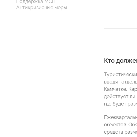
Поддержка МСП.
Антикризисные меры
Кто долже
Туристический
вводят отдел
Камчатке, Ка
действует ли
где будет ра
Ежеквартальн
объектов. Об
средств разм