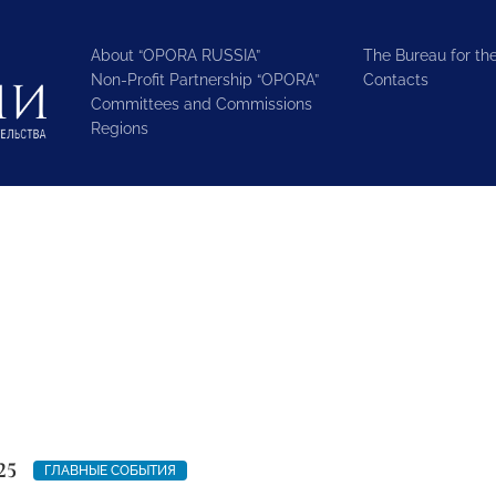
About “OPORA RUSSIA”
The Bureau for the
Non-Profit Partnership “OPORA”
Contacts
Committees and Commissions
Regions
25
ГЛАВНЫЕ СОБЫТИЯ