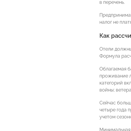
в перечень.
Предпринимат
налог не платя
Как рассч
Отели должны
Формула расче
Облагаемая б
проживание л
категорий вк
войны; ветера
Сейчас больш
четыре года п
учетом сезон
Минимальная 