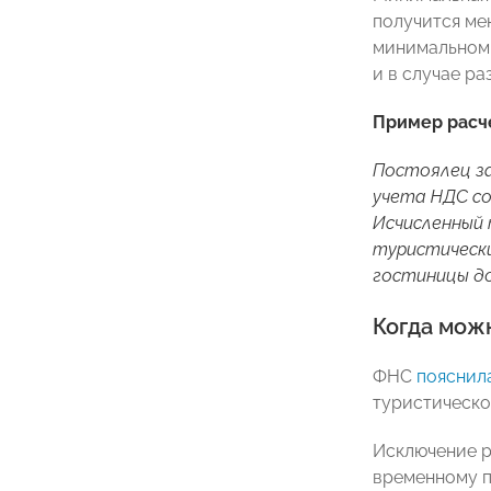
получится ме
минимальном 
и в случае р
Пример расче
Постоялец за
учета НДС со
Исчисленный 
туристический
гостиницы до
Когда можн
ФНС
пояснил
туристическо
Исключение р
временному 