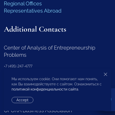
Regional Offices
Representatives Abroad
Additional Contacts
Center of Analysis of Entrepreneurship
Problems
+7 (495) 247-4777
Мы используем cookie. Они помогают нам понять,
Regional Development Department
как Вы взаимодействуете с сайтом. Ознакомиться с
политикой конфиденциальности сайта
.
+7 (495) 247-4777 (доб. 116, 117, 132)
Accept
OPORA Business Association