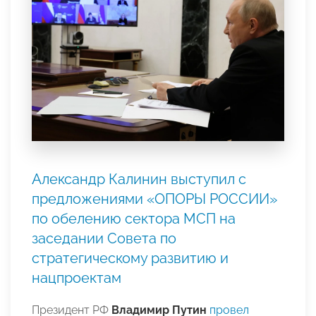
Александр Калинин выступил с
предложениями «ОПОРЫ РОССИИ»
по обелению сектора МСП на
заседании Совета по
стратегическому развитию и
нацпроектам
Президент РФ
Владимир Путин
провел