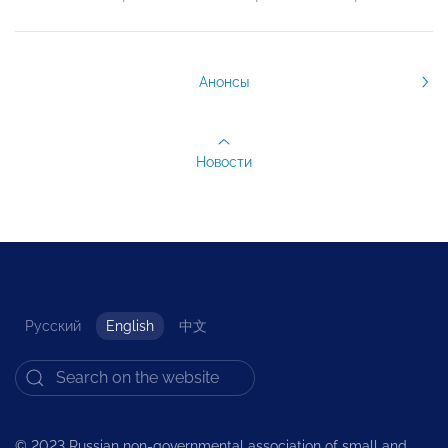
Анонсы
Новости
Русский
English
中文
© 2023 Russian non-governmental association of small and