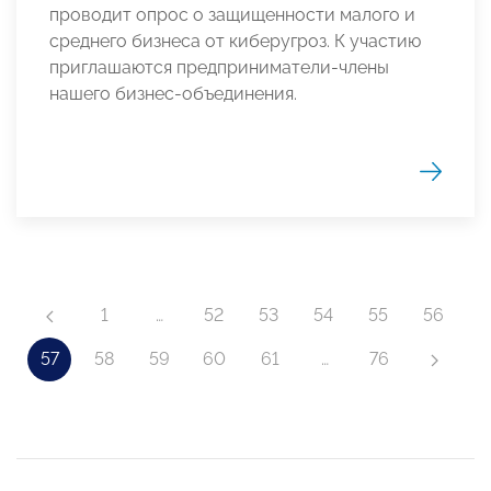
проводит опрос о защищенности малого и
среднего бизнеса от киберугроз. К участию
приглашаются предприниматели-члены
нашего бизнес-объединения.
1
…
52
53
54
55
56
57
58
59
60
61
…
76