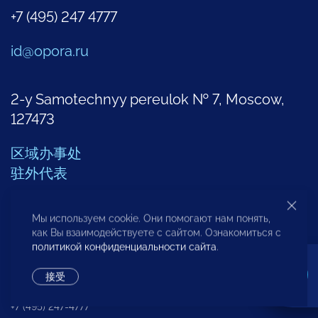
+7 (495) 247 4777
id@opora.ru
2-y Samotechnyy pereulok № 7, Moscow,
127473
区域办事处
驻外代表
其他部门联系方式
Мы используем cookie. Они помогают нам понять,
как Вы взаимодействуете с сайтом. Ознакомиться с
политикой конфиденциальности сайта
.
创业问题分析中心
接受
+7 (495) 247-4777