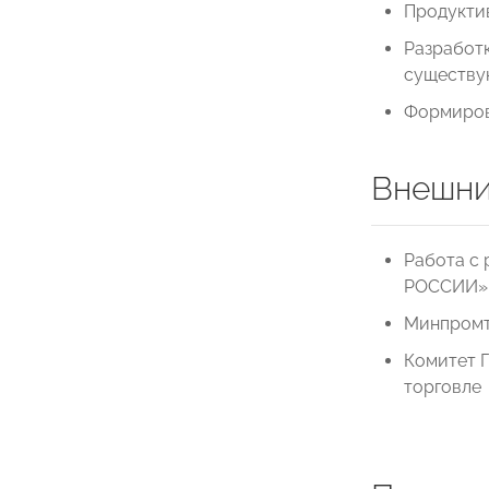
Продукти
Разработ
существу
Формиров
Внешни
Работа с
РОССИИ»
Минпромт
Комитет 
торговле