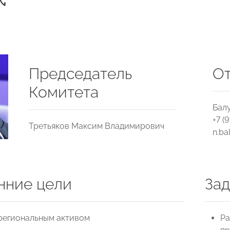
Председатель
От
Комитета
Бал
+7 (
Третьяков Максим Владимирович
n.ba
нние цели
Зад
 региональным активом
Ра