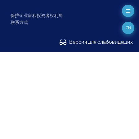
保护企业家和投资者权利局
联系方式
CN
Версия для слабовидящих