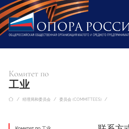
Комитет по
工业
经理局和委员会
委员会 (COMMITTEES)
联系方
Комитет по 工业