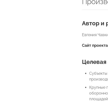
Произв
Автор и 
Евгения Чавк
Сайт проекта
Целевая 
Субъекты
производс
Крупные 
оборонно
площадей,