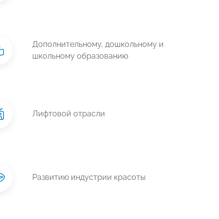
Дополнительному, дошкольному и
школьному образованию
Лифтовой отрасли
Развитию индустрии красоты