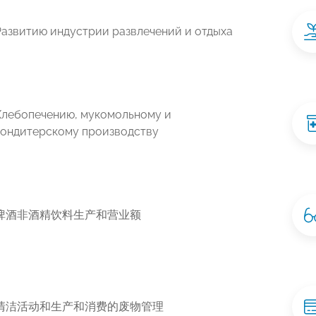
Развитию индустрии развлечений и отдыха
Хлебопечению, мукомольному и
кондитерскому производству
啤酒非酒精饮料生产和营业额
清洁活动和生产和消费的废物管理