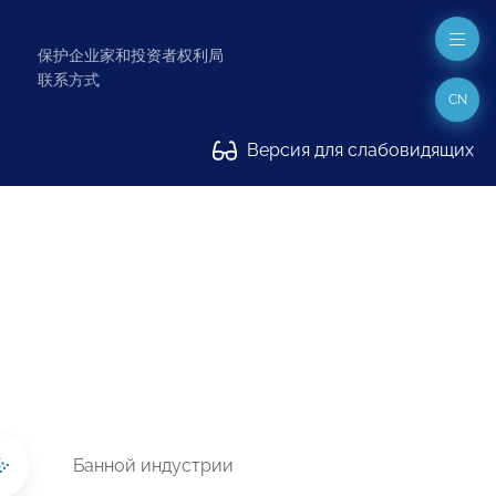
保护企业家和投资者权利局
联系方式
CN
Версия для слабовидящих
Банной индустрии