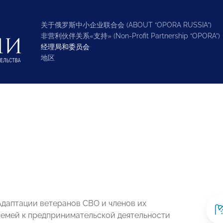
关于俄罗斯中小企业联合会 (ABOUT “OPORA RUSSIA”)
非营利伙伴关系«支持» (Non-Profit Partnership “OPORA”)
经理局和委员会
地区
Адаптации ветеранов СВО и членов их
семей к предпринимательской деятельности