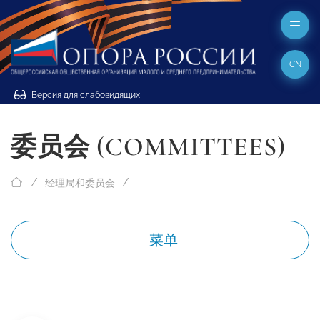
CN
Версия для слабовидящих
委员会 (COMMITTEES)
经理局和委员会
菜单