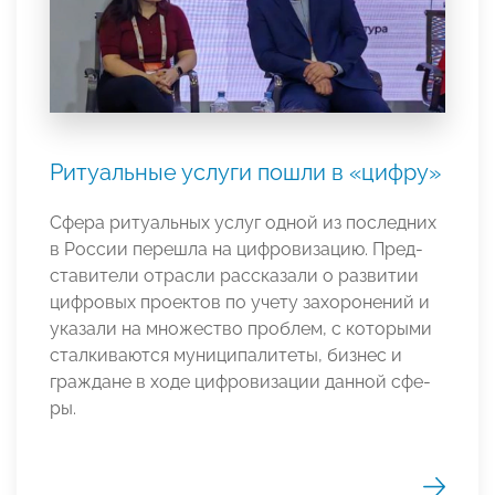
Ритуальные услуги пошли в «цифру»
Сфе­ра ри­туаль­ных ус­луг од­ной из пос­лед­них
в Рос­сии пе­реш­ла на циф­ро­виза­цию. Пред­
ста­вите­ли от­рас­ли рас­ска­зали о раз­ви­тии
циф­ро­вых проек­тов по уче­ту за­хоро­нений и
ука­зали на мно­жес­тво проб­лем, с ко­торы­ми
стал­ки­вают­ся му­ници­пали­теты, биз­нес и
граж­да­не в хо­де циф­ро­виза­ции дан­ной сфе­
ры.