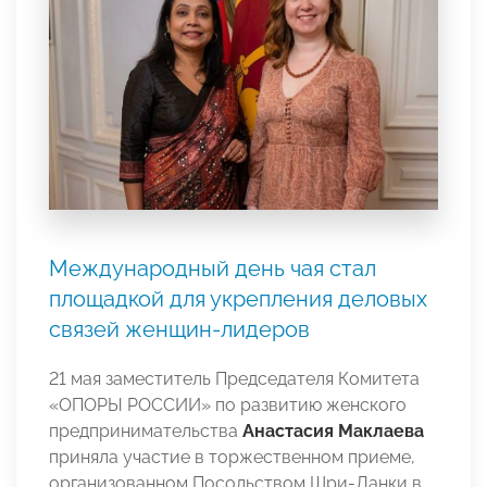
Международный день чая стал
площадкой для укрепления деловых
связей женщин-лидеров
21 мая заместитель Председателя Комитета
«ОПОРЫ РОССИИ» по развитию женского
предпринимательства
Анастасия Маклаева
приняла участие в торжественном приеме,
организованном Посольством Шри-Ланки в