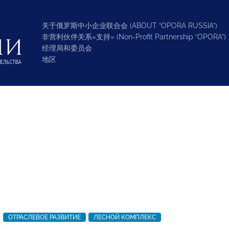
关于俄罗斯中小企业联合会 (ABOUT “OPORA RUSSIA”)
非营利伙伴关系«支持» (Non-Profit Partnership “OPORA”)
经理局和委员会
地区
ОТРАСЛЕВОЕ РАЗВИТИЕ
ЛЕСНОЙ КОМПЛЕКС