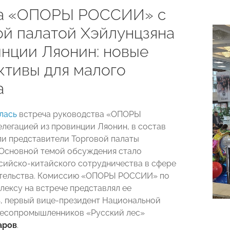
а «ОПОРЫ РОССИИ» с
ой палатой Хэйлунцзяна
инции Ляонин: новые
ктивы для малого
а
лась
встреча руководства «ОПОРЫ
легацией из провинции Ляонин, в состав
и представители Торговой палаты
 Основной темой обсуждения стало
сийско-китайского сотрудничества в сфере
тельства. Комиссию «ОПОРЫ РОССИИ» по
лексу на встрече представлял ее
, первый вице-президент Национальной
лесопромышленников «Русский лес»
аров
.