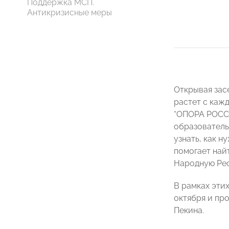
Поддержка МСП.
Антикризисные меры
Открывая за
растет с каж
“ОПОРА РОССИ
образователь
узнать, как 
помогает най
Народную Рес
В рамках эти
октября и пр
Пекина.