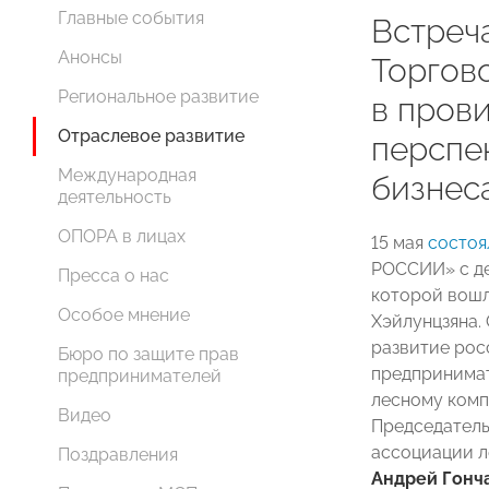
Главные события
Встреч
Анонсы
Торгов
Региональное развитие
в пров
Отраслевое развитие
перспе
Международная
бизнес
деятельность
ОПОРА в лицах
15 мая
состоя
РОССИИ» с де
Пресса о нас
которой вошл
Особое мнение
Хэйлунцзяна.
развитие рос
Бюро по защите прав
предпринима
предпринимателей
лесному комп
Видео
Председатель
ассоциации 
Поздравления
Андрей Гонч