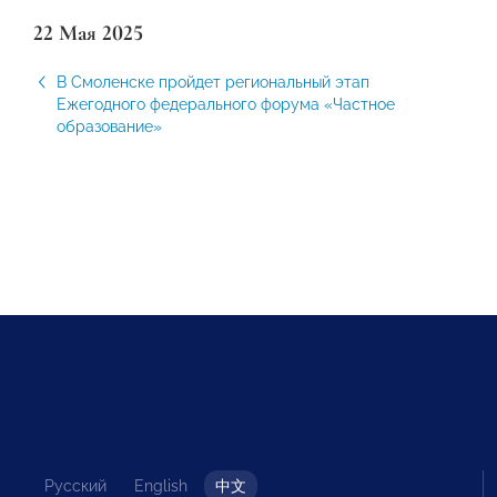
22 Мая 2025
В Смоленске пройдет региональный этап
Ежегодного федерального форума «Частное
образование»
Русский
English
中文