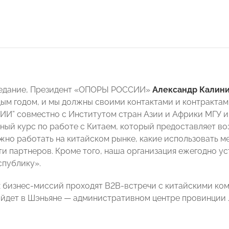
седание, Президент «ОПОРЫ РОССИИ»
Александр Калин
дым годом, и мы должны своими контактами и контрактами
И” совместно с Институтом стран Азии и Африки МГУ и
ный курс по работе с Китаем, который предоставляет 
нужно работать на китайском рынке, какие использовать 
ти партнеров. Кроме того, наша организация ежегодно у
публику».
х бизнес-миссий проходят B2B-встречи с китайскими ко
ойдет в Шэньяне — административном центре провинции