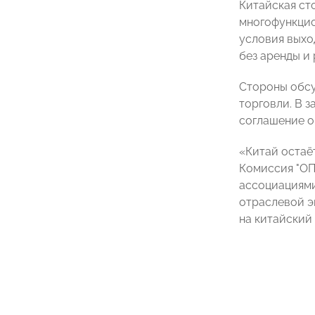
Китайская ст
многофункцио
условия выхо
без аренды и
Стороны обсу
торговли. В 
соглашение о
«Китай остаё
Комиссия "ОП
ассоциациями
отраслевой э
на китайский