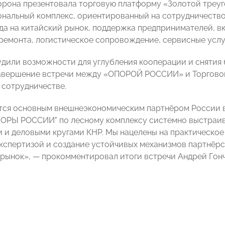
орона презентовала торговую платформу «Золотой треуг
нальный комплекс, ориентированный на сотрудничество
да на китайский рынок, поддержка предпринимателей, в
 ремонта, логистическое сопровождение, сервисные услу
дили возможности для углубления кооперации и снятия
завершение встречи между «ОПОРОЙ РОССИИ» и Торгово
 сотрудничестве.
тся основным внешнеэкономическим партнёром России 
ОРЫ РОССИИ" по лесному комплексу системно выстраи
 и деловыми кругами КНР. Мы нацелены на практическо
кспертизой и создание устойчивых механизмов партнёр
 рынок», — прокомментировал итоги встречи Андрей Гон