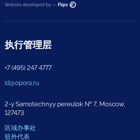
Website developed by —
Flips
执行管理层
+7 (495) 247 4777
id@opora.ru
2-y Samotechnyy pereulok № 7, Moscow,
127473
区域办事处
驻外代表