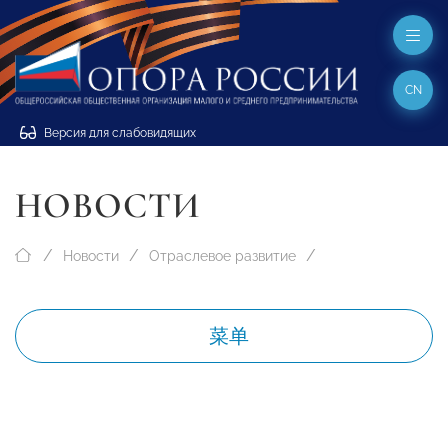
CN
Версия для слабовидящих
НОВОСТИ
Новости
Отраслевое развитие
菜单