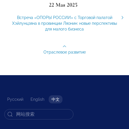
22 Мая 2025
Встреча «ОПОРЫ РОССИИ» с Торговой палатой
Хэйлунцзяна в провинции Ляонин: новые перспективы
для малого бизнеса
Отраслевое развитие
Русский
English
中文