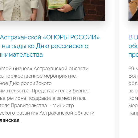
 Астраханской «ОПОРЫ РОССИИ»
В 
 награды ко Дню российского
об
инимательства
пр
 «Мой бизнес» Астраханской области
29 
сь торжественное мероприятие,
Вол
ное Дню российского
обл
имательства. Представителей бизнес-
выс
ва региона поздравила заместитель
Ком
теля Правительства – Министр
мер
еского развития Астраханской области
нап
лянская
.