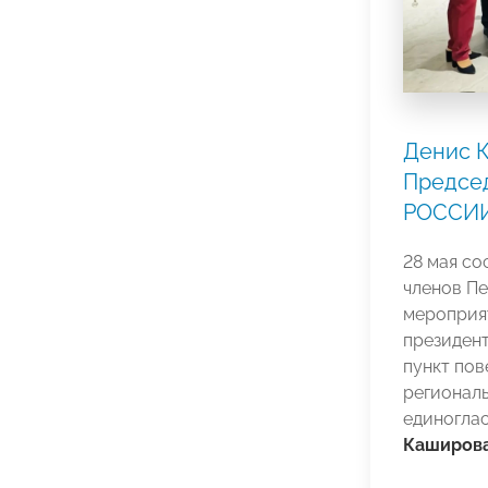
Денис 
Предсе
РОССИ
28 мая с
членов П
мероприя
президе
пункт по
региональ
единогла
Каширов