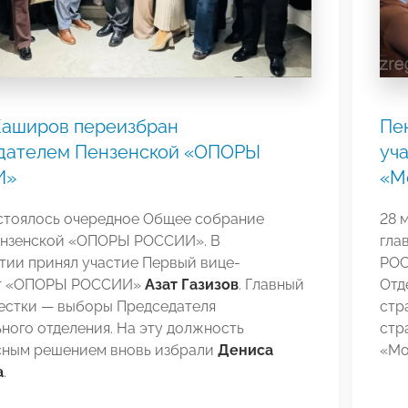
Каширов переизбран
Пе
дателем Пензенской «ОПОРЫ
уч
И»
«М
остоялось очередное Общее собрание
28 
ензенской «ОПОРЫ РОССИИ». В
гла
тии принял участие Первый вице-
РО
нт «ОПОРЫ РОССИИ»
Азат Газизов
. Главный
Отд
вестки — выборы Председателя
стр
ного отделения. На эту должность
стр
сным решением вновь избрали
Дениса
«Мо
а
.