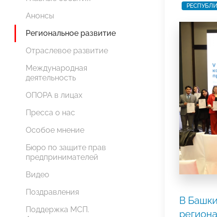
РЕСПУБЛ
Анонсы
Региональное развитие
Отраслевое развитие
Международная
деятельность
ОПОРА в лицах
Пресса о нас
Особое мнение
Бюро по защите прав
предпринимателей
Видео
Поздравления
В Башки
Поддержка МСП.
региона