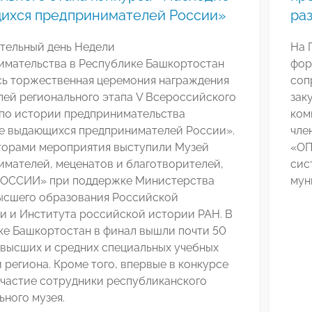
ихся предпринимателей России»
ра
ительный день Недели
На 
имательства в Республике Башкортостан
фор
сь торжественная церемония награждения
соп
лей регионального этапа V Всероссийского
зак
 по истории предпринимательства
ком
е выдающихся предпринимателей России».
чле
торами мероприятия выступили Музей
«О
имателей, меценатов и благотворителей,
сис
ОССИИ» при поддержке Министерства
мун
высшего образования Российской
и и Института российской истории РАН. В
ке Башкортостан в финал вышли почти 50
 высших и средних специальных учебных
 региона. Кроме того, впервые в конкурсе
участие сотрудники республиканского
ного музея.