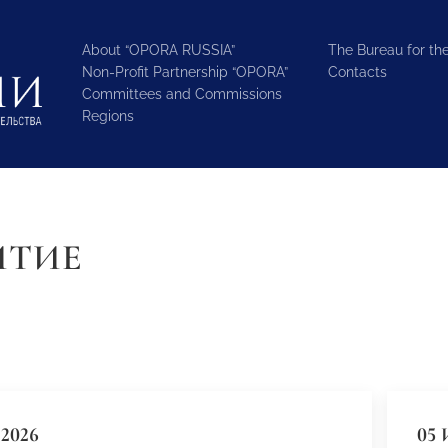
About “OPORA RUSSIA”
The Bureau for the
Non-Profit Partnership “OPORA”
Contacts
Committees and Commissions
Regions
ИТИЕ
2026
05 