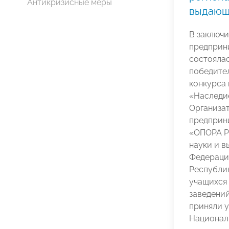
Антикризисные меры
выдающ
В заключ
предприн
состояла
победите
конкурса
«Наследи
Организа
предприн
«ОПОРА Р
науки и 
Федераци
Республи
учащихся
заведений
приняли 
Националь