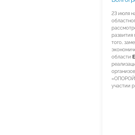
23 июля н
областно
рассмотр
развития 
того, зам
экономич
области
Е
реализац
организо
«ОПОРОЙ 
участии р