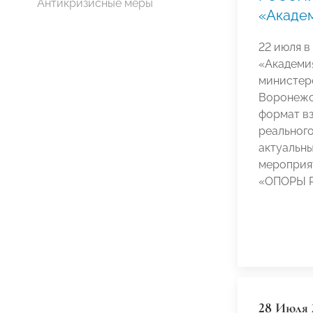
Антикризисные меры
«Акаде
22 июля 
«Академи
министер
Воронежс
формат в
реальног
актуальны
мероприя
«ОПОРЫ 
28 Июля 