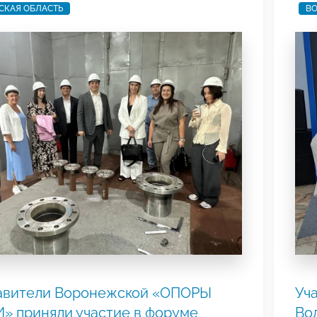
СКАЯ ОБЛАСТЬ
ВО
авители Воронежской «ОПОРЫ
Уч
» приняли участие в форуме
Во