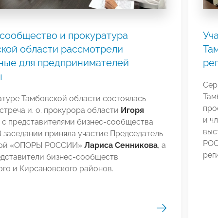
сообщество и прокуратура
Уч
кой области рассмотрели
Та
ные для предпринимателей
ре
ы
Сер
Там
атуре Тамбовской области состоялась
про
стреча и. о. прокурора области
Игоря
и ч
с представителями бизнес-сообщества
выс
В заседании приняла участие Председатель
РОС
кой «ОПОРЫ РОССИИ»
Лариса Сенникова
, а
рег
едставители бизнес-сообществ
го и Кирсановского районов.