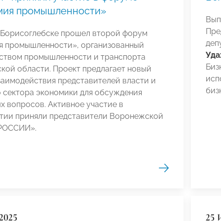
мия промышленности»
Вып
Пре
в Борисоглебске прошел второй форум
деп
я промышленности», организованный
Уда
ством промышленности и транспорта
Биз
кой области. Проект предлагает новый
исп
заимодействия представителей власти и
биз
о сектора экономики для обсуждения
х вопросов. Активное участие в
тии приняли представители Воронежской
РОССИИ».
2025
25 