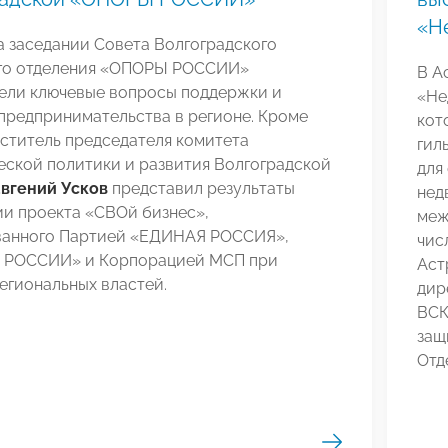
«Н
а заседании Совета Волгоградского
го отделения «ОПОРЫ РОССИИ»
В А
ели ключевые вопросы поддержки и
«Не
предпринимательства в регионе. Кроме
кот
еститель председателя комитета
гил
еской политики и развития Волгоградской
для
вгений Усков
представил результаты
нед
ии проекта «СВОй бизнес»,
меж
ванного Партией «ЕДИНАЯ РОССИЯ»,
чис
РОССИИ» и Корпорацией МСП при
Аст
егиональных властей.
дир
ВС
защ
Отд