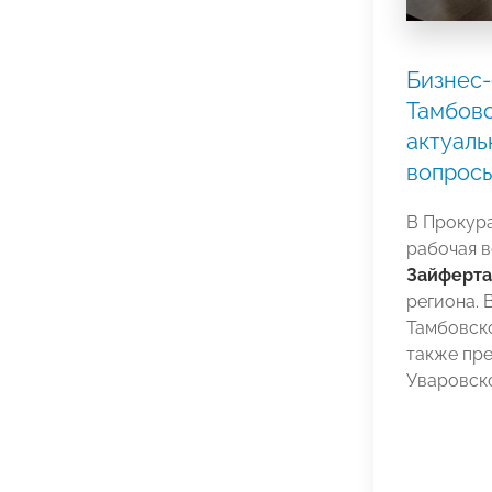
Бизнес-
Тамбовс
актуаль
вопрос
В Прокур
рабочая в
Зайферта
региона. 
Тамбовс
также пр
Уваровско