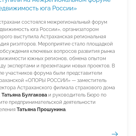
едвижимость юга России»
страхани состоялся межрегиональный форум
движимость юга России», организатором
орого выступила Астраханская региональная
ьдия риэлторов. Мероприятие стало площадкой
 обсуждения ключевых вопросов развития рынка
вижимости южных регионов, обмена опытом
ду экспертами и презентации новых проектов. В
ле участников форума были представители
раханской «ОПОРЫ РОССИИ» — заместитель
ектора Астраханского филиала страхового дома
К
Татьяна Булгакова
и руководитель Бюро по
ите предпринимательской деятельности
еления
Татьяна Прошунина
.