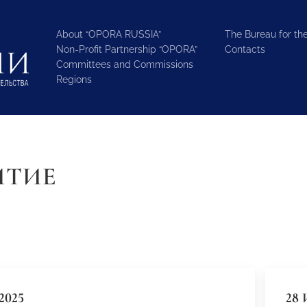
About “OPORA RUSSIA”
The Bureau for the
Non-Profit Partnership “OPORA”
Contacts
Committees and Commissions
Regions
ИТИЕ
2025
28 