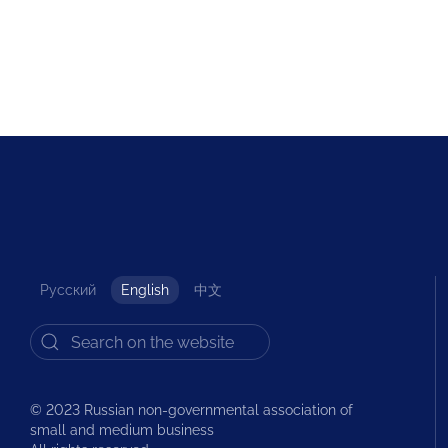
Русский
English
中文
© 2023 Russian non-governmental association of
small and medium business