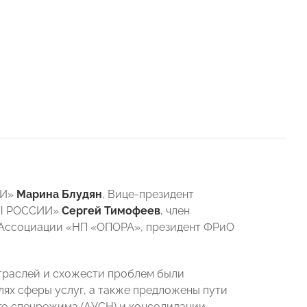
ИИ»
Марина Блудян
, Вице-президент
РЫ РОССИИ»
Сергей Тимофеев
, член
 Ассоциации «НП «ОПОРА», президент ФРиО
отраслей и схожести проблем были
лях сферы услуг, а также предложены пути
ого спецрежима (АУСН) и консолидации