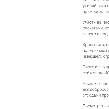
усилий всех 
примере клин
Участники за
расчетами, к
малого и сре
Кроме того, 
повышению п
имеющего огр
Также было п
субъектам МС
В заключение
для добросов
отходами про
Посмотреть з