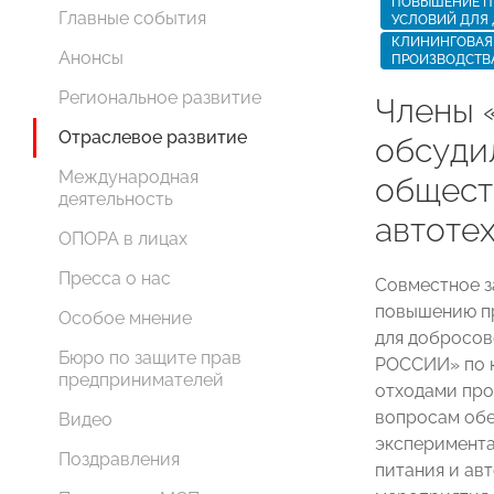
ПОВЫШЕНИЕ П
Главные события
УСЛОВИЙ ДЛЯ
КЛИНИНГОВАЯ 
Анонсы
ПРОИЗВОДСТВ
Региональное развитие
Члены
Отраслевое развитие
обсуди
Международная
общест
деятельность
автоте
ОПОРА в лицах
Пресса о нас
Совместное 
повышению пр
Особое мнение
для добросо
Бюро по защите прав
РОССИИ»
по 
предпринимателей
отходами про
вопросам обе
Видео
эксперимента
Поздравления
питания и ав