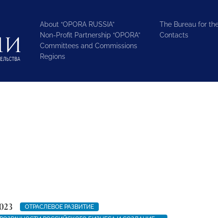
About “OPORA RUSSIA”
The Bureau for the
Non-Profit Partnership “OPORA”
Contacts
Committees and Commissions
Regions
023
ОТРАСЛЕВОЕ РАЗВИТИЕ