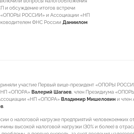
 включили вопросы налогообложения
П и обсуждение итогов встречи
 «ОПОРЫ РОССИИ» и Ассоциации «НП
уководителем ФНС России
Даниилом
 приняли участие Первый вице-президент «ОПОРЫ РОСС
«НП «ОПОРА»
Валерий Шагаев
, член Президиума «ОПО
Ассоциации «НП «ОПОРА»
Владимир Мишеловин
и член
ов
.
ссии о налоговой нагрузке предприятий человекоемких 
ичины высокой налоговой нагрузки (30% и более) в отрас
 проблемы, в первую очередь, за счет введения налогов