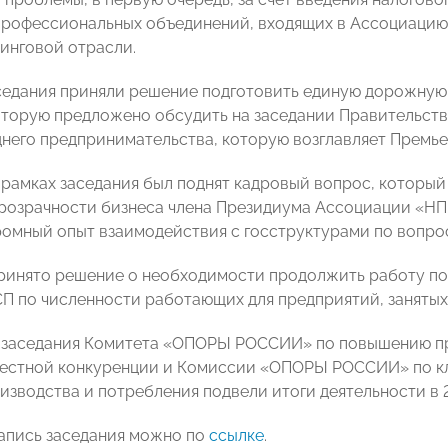
профессиональных объединений, входящих в Ассоциацию
инговой отрасли.
седания приняли решение подготовить единую дорожну
оторую предложено обсудить на заседании Правительст
днего предпринимательства, которую возглавляет Прем
в рамках заседания был поднят кадровый вопрос, который
розрачности бизнеса члена Президиума Ассоциации «Н
омный опыт взаимодействия с госструктурами по вопро
ринято решение о необходимости продолжить работу по
П по численности работающих для предприятий, занятых 
 заседания Комитета «ОПОРЫ РОССИИ» по повышению пр
естной конкуренции и Комиссии «ОПОРЫ РОССИИ» по кл
изводства и потребления подвели итоги деятельности в 2
апись заседания можно по
ссылке
.