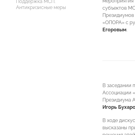
мероприятия
Поддержка МСП.
Антикризисные меры
субъектов МС
Президиумов
«ОПОРА» с р
Егоровым
.
В заседании
Ассоциации 
Президиума 
Игорь Бухар
В ходе диску
высказаны пр
решения этой