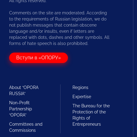
All rights reserved.
Comments on the site are moderated. According
to the requirements of Russian legislation, we do
not publish messages that contain obscene
language and/or insults, even if letters are
replaced with dots, dashes and other symbols. All
forms of hate speech is also prohibited.
Вступи в «ОПОРУ»
About “OPORA
Regions
RUSSIA”
Expertise
Non-Profit
The Bureau for the
Partnership
Protection of the
“OPORA”
Rights of
Committees and
Entrepreneurs
Commissions