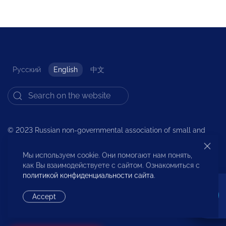
Русский
English
中文
© 2023 Russian non-governmental association of small and
medium business
All rights reserved.
Мы используем cookie. Они помогают нам понять,
как Вы взаимодействуете с сайтом. Ознакомиться с
Comments on the site are moderated. According to the
политикой конфиденциальности сайта
.
requirements of Russian legislation, we do not publish
messages that contain obscene language and/or insults, even
Accept
if letters are replaced with dots, dashes and other symbols. All
forms of hate speech is also prohibited.