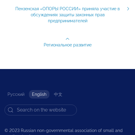
Пензенская «ОПОРЫ РОССИИ» приняла участие в
обсуждениях защиты законных прав
предпринимателей
Региональное развитие
Русский
English
中文
© 2023 Russian non-governmental association of small and