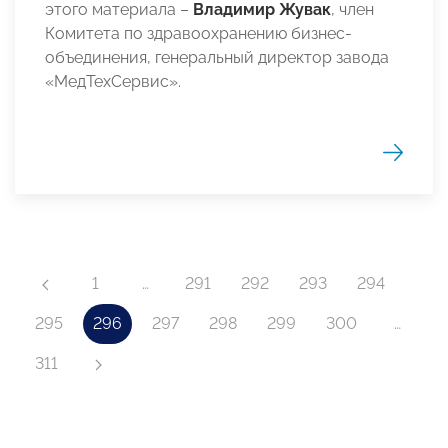
этого материала –
Владимир Жувак
, член
Комитета по здравоохранению бизнес-
объединения, генеральный директор завода
«МедТехСервис».
1
…
291
292
293
294
295
296
297
298
299
300
…
311