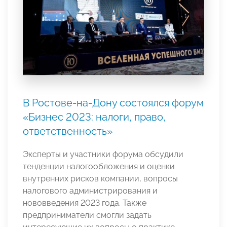
В Ростове-на-Дону состоялся форум
«Бизнес 2023: налоги, право,
ответственность»
Эксперты и участники форума обсудили
тенденции налогообложения и оценки
внутренних рисков компании, вопросы
налогового администрирования и
нововведения 2023 года. Также
предприниматели смогли задать