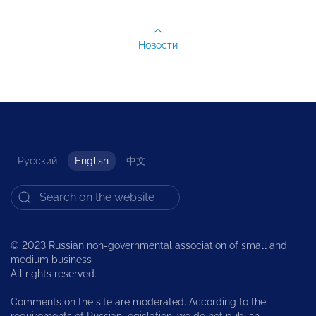
Новости
Русский
English
中文
© 2023 Russian non-governmental association of small and
medium business
All rights reserved.
Comments on the site are moderated. According to the
requirements of Russian legislation, we do not publish