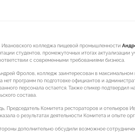
ь Ивановского колледжа пищевой промышленности
Андр
тации студентов, промежуточных итогах актуализации у
оответствии с современными требованиями бизнеса.
Андрей Фролов, колледж заинтересован в максимальном 
ка нет программ по подготовке официантов и администр
анного персонала остается. Также спикер подтвердил н
ьского состава.
дь, Председатель Комитета рестораторов и отельеро
казала о результатах деятельности Комитета и опыте орг
стороны дополнительно обсудили возможное сотрудничес