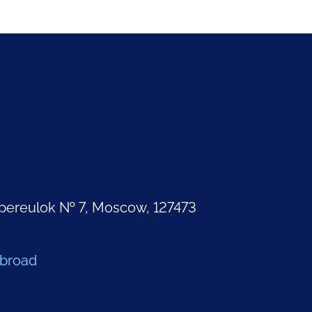
pereulok № 7, Moscow, 127473
Abroad