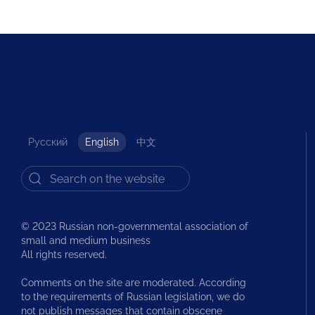
Русский
English
中文
© 2023 Russian non-governmental association of
small and medium business
All rights reserved.
Comments on the site are moderated. According
to the requirements of Russian legislation, we do
not publish messages that contain obscene