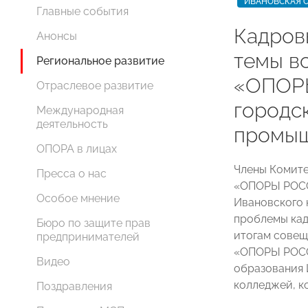
ИВАНОВСКАЯ 
Главные события
Кадров
Анонсы
темы в
Региональное развитие
«ОПОР
Отраслевое развитие
городс
Международная
деятельность
промыш
ОПОРА в лицах
Члены Комите
Пресса о нас
«ОПОРЫ РОСС
Особое мнение
Ивановского
проблемы кад
Бюро по защите прав
итогам совещ
предпринимателей
«ОПОРЫ РОСС
Видео
образования 
колледжей, к
Поздравления