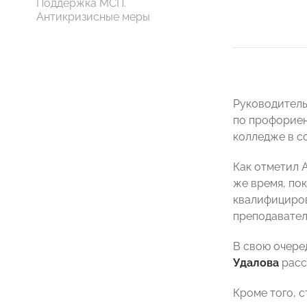
Поддержка МСП.
Антикризисные меры
Руководител
по профориен
колледже в с
Как отметил 
же время, по
квалифициров
преподавател
В свою очере
Удалова
расс
Кроме того, 