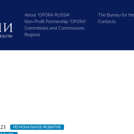
About “OPORA RUSSIA”
The Bureau for the
Non-Profit Partnership “OPORA”
Contacts
Committees and Commissions
Regions
023
РЕГИОНАЛЬНОЕ РАЗВИТИЕ