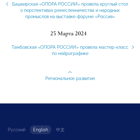
Башкирская «ОПОРА РОССИИ» провела круглый стол
о перспективах ремесленничества и народных
промыслов на выставке-форуме «Россия»
25 Марта 2024
Тамбовская «ОПОРА РОССИИ» провела мастер-класс
по нейрографике
Региональное развитие
Русский
English
中文