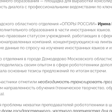
енного образования — площадка для выработки консоли
сть диалога с профессиональными ведомствами по ключ
радского областного отделения «ОПОРЫ РОССИИ»
Ирина 
полнительного образования в части иностранных языков.
но-правовым статусом учреждений, работающих в сфере
онаправленных компаний, концентрирующихся на лингви
ие данные по спросу на изучение иностранных языков и и
о отделения в городе Домодедово Московского област
поделилась своим опытом в сфере робототехники допол
ла основные тезисы предложений по итогам встречи.
участники отметили
необходимость транслировать проз
 направленность обучения (техническое творчество, об
а).
я проблемы нехватки преподавателей робототехники в ш
форм государственного- частного партнерства для пр