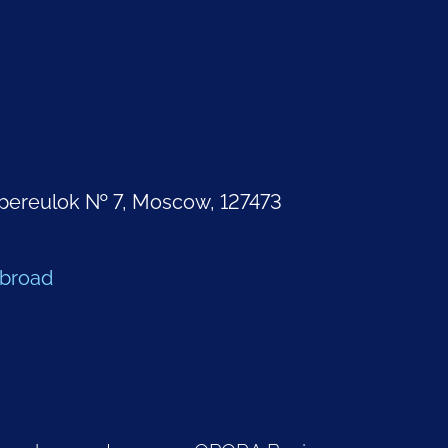
pereulok № 7, Moscow, 127473
Abroad