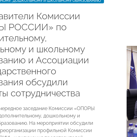
НОМУ, ДОШКОЛЬНОМУ И ШКОЛЬНОМУ ОБРАЗОВАНИЮ
авители Комиссии
Ы РОССИИ» по
ительному,
ьному и школьному
ванию и Ассоциации
дарственного
вания обсудили
ты сотрудничества
очередное заседание Комиссии «ОПОРЫ
дополнительному, дошкольному и
разованию. На мероприятии обсудили
 реорганизации профильной Комиссии