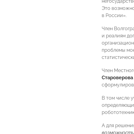
негосударств
Это возможно
в России».
Член Волгог
и реалиям до
организацион
проблемы мон
статистическ
Член Местног
Староверова
сформулирова
В том числе 
определяющим
робототехник
А для решени
возможности 