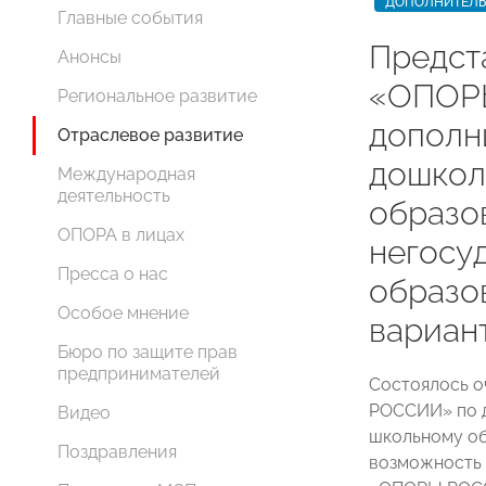
ДОПОЛНИТЕЛЬ
Главные события
Предст
Анонсы
«ОПОР
Региональное развитие
дополн
Отраслевое развитие
дошкол
Международная
деятельность
образо
ОПОРА в лицах
негосу
Пресса о нас
образо
Особое мнение
вариан
Бюро по защите прав
предпринимателей
Состоялось 
РОССИИ» по 
Видео
школьному об
Поздравления
возможность