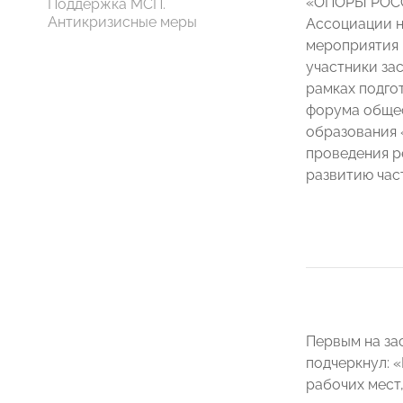
«ОПОРЫ РОСС
Поддержка МСП.
Антикризисные меры
Ассоциации н
мероприятия 
участники за
рамках подго
форума общес
образования 
проведения р
развитию час
Первым на за
подчеркнул: 
рабочих мест