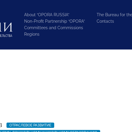
About “OPORA RUSSIA”
The Bureau for the
Non-Profit Partnership “OPORA”
Contacts
Committees and Commissions
Regions
3
ОТРАСЛЕВОЕ РАЗВИТИЕ