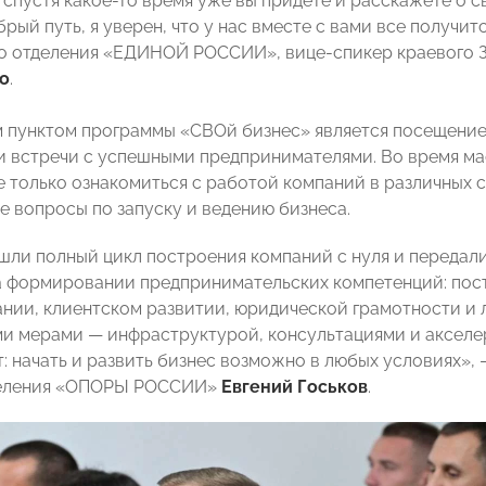
о спустя какое-то время уже вы придете и расскажете о 
рый путь, я уверен, что у нас вместе с вами все получит
о отделения «ЕДИНОЙ РОССИИ», вице-спикер краевого 
о
.
 пунктом программы «СВОй бизнес» является посещение
и встречи с успешными предпринимателями. Во время м
е только ознакомиться с работой компаний в различных с
 вопросы по запуску и ведению бизнеса.
шли полный цикл построения компаний с нуля и передали
а формировании предпринимательских компетенций: пост
нии, клиентском развитии, юридической грамотности и л
и мерами — инфраструктурой, консультациями и аксел
: начать и развить бизнес возможно в любых условиях»,
деления «ОПОРЫ РОССИИ»
Евгений Госьков
.