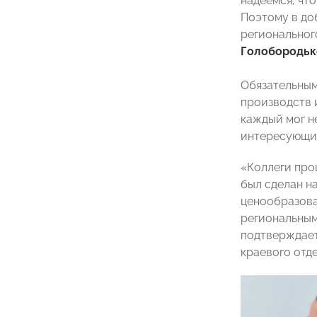
надеемся, чт
Поэтому в доб
региональног
Голобородьк
Обязательным
производств 
каждый мог н
интересующие
«Коллеги про
был сделан н
ценообразова
региональным
подтверждает
краевого от