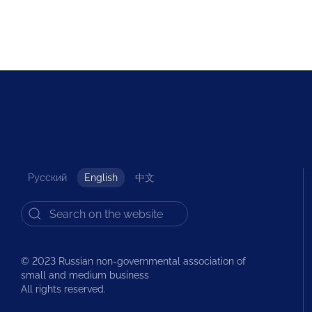
Русский
English
中文
© 2023 Russian non-governmental association of
small and medium business
All rights reserved.