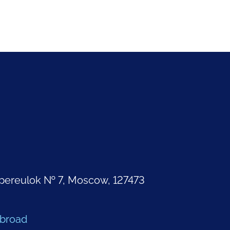
pereulok № 7, Moscow, 127473
Abroad