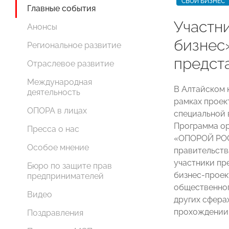
СВОЙ БИЗНЕС
Главные события
Участн
Анонсы
бизнес
Региональное развитие
предст
Отраслевое развитие
Международная
В Алтайском 
деятельность
рамках проек
ОПОРА в лицах
специальной 
Программа о
Пресса о нас
«ОПОРОЙ РОС
Особое мнение
правительств
участники пр
Бюро по защите прав
бизнес-проек
предпринимателей
общественног
Видео
других сфера
прохождении
Поздравления