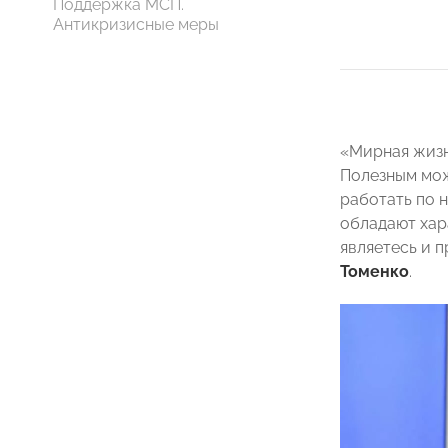
Поддержка МСП.
Антикризисные меры
«Мирная жизн
Полезным мож
работать по 
обладают хара
являетесь и 
Томенко
.