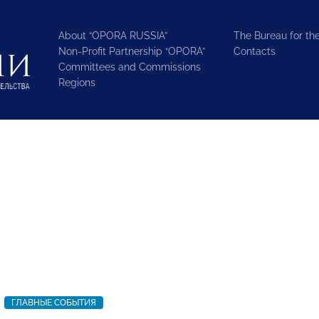
About “OPORA RUSSIA”
The Bureau for the
Non-Profit Partnership “OPORA”
Contacts
Committees and Commissions
Regions
ГЛАВНЫЕ СОБЫТИЯ