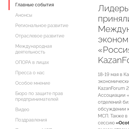
Главные события
Лидер
Анонсы
приняли
Региональное развитие
Между
Отраслевое развитие
эконом
Международная
«Росси
деятельность
KazanF
ОПОРА в лицах
Пресса о нас
18-19 мая в 
экономически
Особое мнение
KazanForum 
Бюро по защите прав
Ассоциации «
предпринимателей
отделений би
обсуждении к
Видео
МСП. Также 
Поздравления
сессию
«Осо