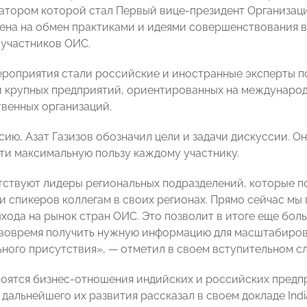
атором которой стал Первый вице-президент Организаци
ена на обмен практиками и идеями совершенствования 
-участников ОИС.
роприятия стали российские и иностранные эксперты п
 крупных предприятий, ориентированных на международн
венных организаций.
ию, Азат Газизов обозначил цели и задачи дискуссии. Он
ти максимальную пользу каждому участнику.
тствуют лидеры региональных подразделений, которые п
и спикеров коллегам в своих регионах. Прямо сейчас мы
хода на рынок стран ОИС. Это позволит в итоге еще бо
вовремя получить нужную информацию для масштабиров
ного присутствия», — отметил в своем вступительном сл
троятся бизнес-отношения индийских и российских предп
дальнейшего их развития рассказал в своем докладе India