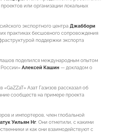
 проектов или организации локальных
сийского экспортного центра
Джаббори
ших практиках бесшовного сопровождения
нфраструктурой поддержки экспорта
клашов поделился международным опытом
г России»
Алексей Кашин
— докладом о
«GaZZaT» Азат Газизов рассказал об
ание сообществ на примере проекта
еров и импортеров, член глобальной
атук Уильям Нг
. Они отметили, с какими
ственники и как они взаимодействуют с