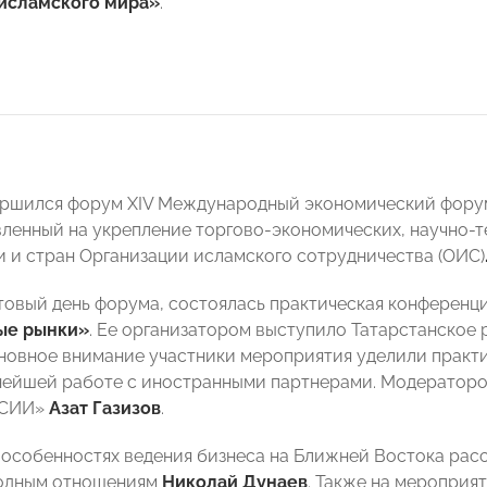
 исламского мира»
.
ершился форум XIV Международный экономический фору
вленный на укрепление торгово-экономических, научно-т
и и стран Организации исламского сотрудничества (ОИС)
артовый день форума, состоялась практическая конференц
ые рынки»
. Ее организатором выступило Татарстанско
овное внимание участники мероприятия уделили практи
нейшей работе с иностранными партнерами. Модераторо
ССИИ»
Азат Газизов
.
 особенностях ведения бизнеса на Ближней Востока р
одным отношениям
Николай Дунаев
. Также на мероприя