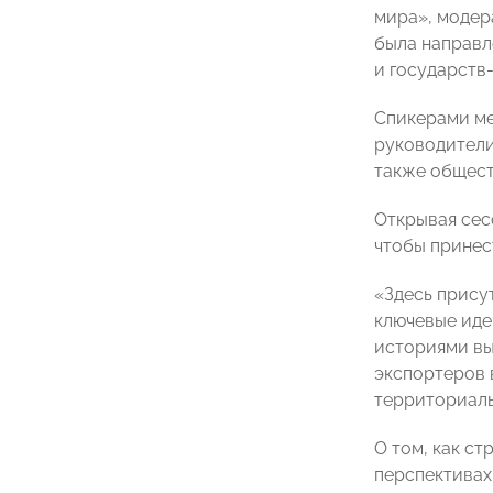
мира», модер
была направл
и государств
Спикерами ме
руководители
также общест
Открывая сесс
чтобы принес
«Здесь прису
ключевые иде
историями вы
экспортеров 
территориаль
О том, как с
перспективах 