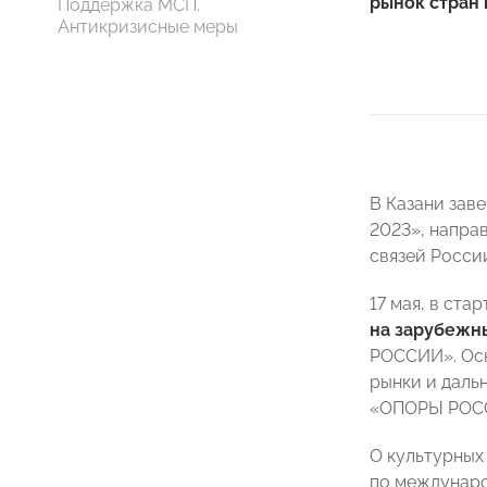
рынок стран
Поддержка МСП.
Антикризисные меры
В Казани зав
2023», напра
связей Росси
17 мая, в ст
на зарубежн
РОССИИ». Осн
рынки и даль
«ОПОРЫ РО
О культурных
по междунар