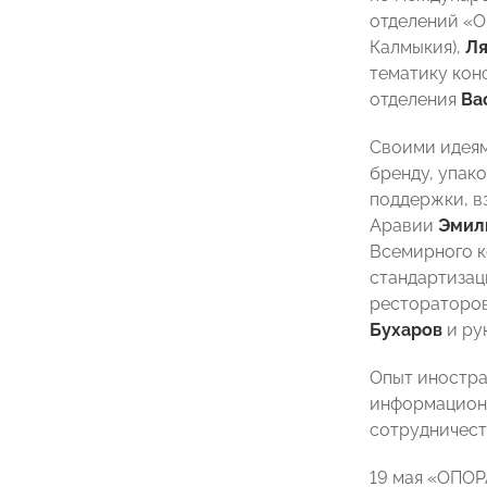
отделений «
Калмыкия),
Ля
тематику кон
отделения
Ва
Своими идеям
бренду, упак
поддержки, в
Аравии
Эмил
Всемирного к
стандартизац
рестораторов
Бухаров
и ру
Опыт иностра
информацион
сотрудничест
19 мая «ОПОР