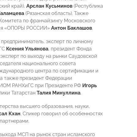
ский край),
Арслан Кусьминов
(Республика
Халамцева
(Рязанская область). Также
Комитета по франчайзингу Московского
ения «ОПОРЫ РОССИИ»
Антон Баклашов
.
предприниматель, эксперт по личному
иГС
Ксения Ульянова
, президент Фонда
 эксперт по выходу на рынки Саудовской
седателя национального совета
еждународного центра по сертификации и
, а также президент Федерации
а ИОМ РАНХиГС при Президенте РФ
Игорь
лики Татарстан
Талия Минуллина
.
терства высшего образования, науки,
сал Кхан
. Спикер говорил об особенностях
партнерами.
выхода МСП на рынок стран исламского