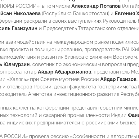
ОПОРЫ РОССИИ», в том числе
Александр Потапов
(Алтай
йсан Николаева
(Республика Башкортостан) и
Евгения 
ференции раскрыли в своих выступлениях Руководитель 
силь Газизулин
и Председатель Татарстанского отдел
и взаимодействия на международном рынке поделились 
овке проекта и позиционированию, преподаватель РАНХ
заимодействия и развития бизнеса с Ближним Востоком,
ь Юлмурзин
, советник по экономическим вопросам пред
онгресса татар
Айдар
Абдарахманов
, представитель М
ии «Халяль» при Совете муфтиев России
Айдар Газизов
 и отельеров России, декан факультета гостеприимств
ководитель Агентства инвестиционного развития Респуб
нных коллег на конференции представил советник минис
ных технологий и сахарной промышленности Индии
Фаи
ва индийских предпринимателей с российскими бизнес-
А РОССИИ» провела сессию «Особенности и алгоритмы 