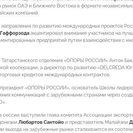
а рынок ОАЭ и Ближнего Востока в формате независимых
йских компаний.
 направления по развитию международных проектов Рос
 Гаффорзода
акцентировал внимание участников на луч
иентированных предприятий путем взаимодействия с и
ь Татарстанского отделения «ОПОРЫ РОССИИ» Антон Ба
кой кооперации, а директор по развитию «DELCREDA Ю
торговых кредитов международных контрактов.
президент «ОПОРЫ РОССИИ», основатель Школы лидеров 
ения коммуникаций с зарубежными странами через созд
0».
на сессии выступили глава комитета Ассоциации экспорт
донезии
Любартов Сантойо
и представитель Малайзии
Д
и выхода на зарубежные рынки сталкиваются их соотече