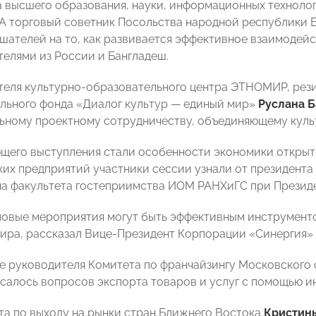
 высшего образования, науки, информационных техноло
 А торговый советник Посольства народной республики
шателей на то, как развивается эффективное взаимоде
елями из России и Бангладеш.
теля культурно-образовательного центра ЭТНОМИР, рез
льного фонда «Диалог культур — единый мир»
Руслана 
ному проектному сотрудничеству, объединяющему куль
щего выступления стали особенности экономики открыти
ких предприятий участники сессии узнали от президент
на факультета гостеприимства ИОМ РАНХиГС при Презид
еловые мероприятия могут быть эффективным инструмент
ира, рассказал Вице-Президент Корпорации «Синергия»
е руководителя Комитета по франчайзингу Московског
асалось вопросов экспорта товаров и услуг с помощью и
та по выходу на рынки стран Ближнего Востока
Кристин