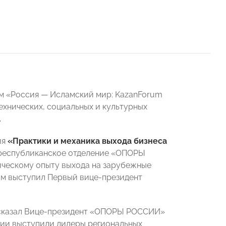
м «Россия — Исламский мир: KazanForum
ехнических, социальных и культурных
.
ия
«Практики и механика выхода бизнеса
е республиканское отделение «ОПОРЫ
ческому опыту выхода на зарубежные
м выступил Первый вице-президент
ассказал Вице-президент «ОПОРЫ РОССИИ»
тии выступили лидеры региональных