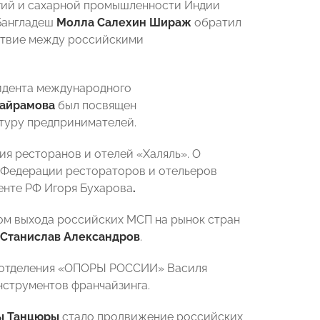
гий и сахарной промышленности Индии
 Бангладеш
Молла Салехин Шираж
обратил
йствие между российскими
идента международного
Байрамова
был посвящен
туру предпринимателей.
я ресторанов и отелей «Халяль». О
а Федерации рестораторов и отельеров
енте РФ Игоря Бухарова
.
ом выхода российских МСП на рынок стран
Станислав Александров
.
о отделения «ОПОРЫ РОССИИ» Василя
нструментов франчайзинга.
ы Танцюры
стало продвижение российских