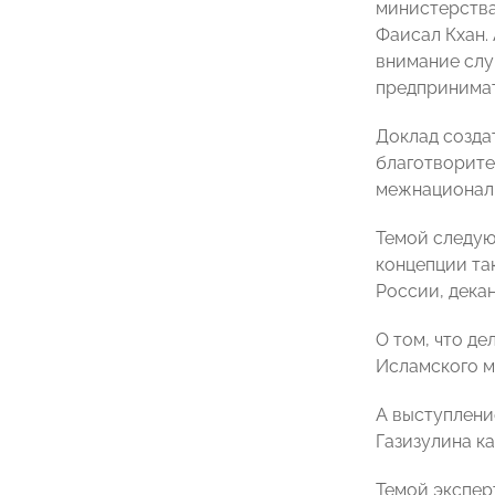
министерства
Фаисал Кхан.
внимание слу
предпринимат
Доклад созда
благотворите
межнациональ
Темой следую
концепции та
России, дека
О том, что д
Исламского м
А выступлени
Газизулина к
Темой экспер