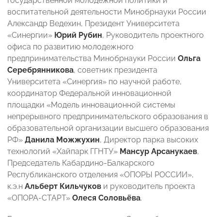
государственной молодежной политики и
воспитательной деятельности Минобрнауки России
Александр Ведехин, Президент Университета
«Синергии»
Юрий Рубин
, Руководитель проектного
офиса по развитию молодежного
предпринимательства Минобрнауки России
Ольга
Серебрянникова
, советник президента
Университета «Синергия» по научной работе,
координатор Федеральной инновационной
площадки «Модель инновационной системы
непрерывного предпринимательского образования в
образовательной организации высшего образования
РФ»
Данила Можжухин
, Директор парка высоких
технологий «Хайпарк ГГНТУ»
Мансур Арсанукаев
,
Председатель Кабардино-Балкарского
Республиканского отделения «ОПОРЫ РОССИИ»,
к.э.н
Альберт Кильчуков
и руководитель проекта
«ОПОРА-СТАРТ»
Олеся Соловьёва
.