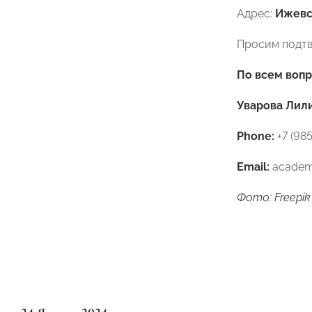
Адрес:
Ижевск
Просим подтв
По всем воп
Уварова Лил
Phone:
+7 (985
Ema
il:
academ
Фото: Freepik