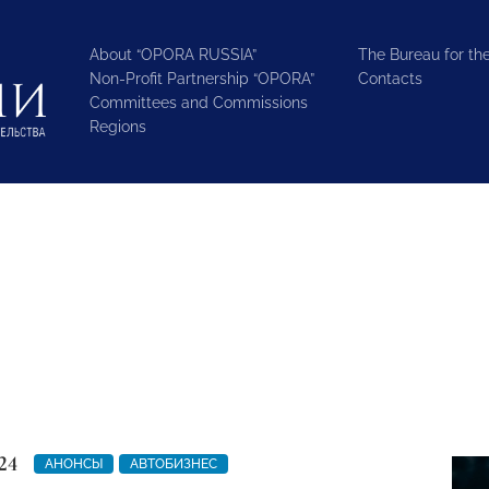
About “OPORA RUSSIA”
The Bureau for the
Non-Profit Partnership “OPORA”
Contacts
Committees and Commissions
Regions
24
АНОНСЫ
АВТОБИЗНЕС