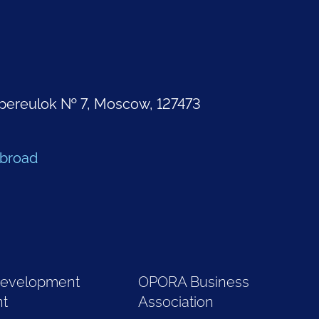
pereulok № 7, Moscow, 127473
Abroad
Development
OPORA Business
nt
Association