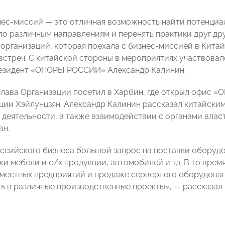
ес-миссий — это отличная возможность найти потенциал
по различным направлениям и перенять практики друг др
 организаций, которая поехала с бизнес-миссией в Кита
встреч. С китайской стороны в мероприятиях участвова
резидент «ОПОРЫ РОССИИ» Александр Калинин.
, Глава Организации посетил в Харбин, где открыл офи
ции Хэйлунцзян. Александр Калинин рассказал китайск
 деятельности, а также взаимодействии с органами влас
ан.
оссийского бизнеса большой запрос на поставки оборудо
ки мебели и с/х продукции, автомобилей и тд. В то врем
местных предприятий и продаже серверного оборудовани
ь в различные производственные проекты», — рассказал 