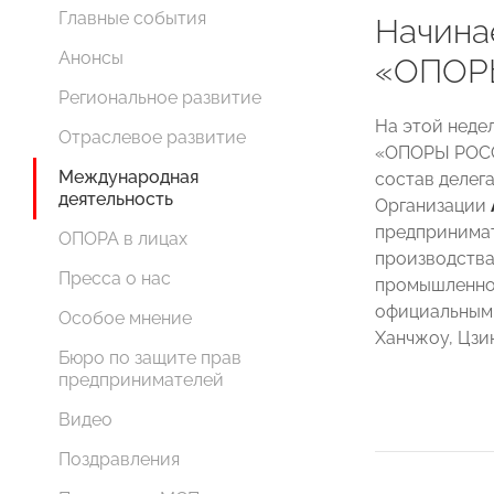
Главные события
Начина
Анонсы
«ОПОР
Региональное развитие
На этой неде
Отраслевое развитие
«ОПОРЫ РОСС
Международная
состав делег
деятельность
Организации
предпринимат
ОПОРА в лицах
производства
Пресса о нас
промышленнос
официальным 
Особое мнение
Ханчжоу, Цзин
Бюро по защите прав
предпринимателей
Видео
Поздравления