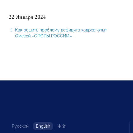
22 Января 2024
Как решить проблему дефицита кадров: опыт
Омской «ОПОРЫ РОССИИ»
Русский
English
中文