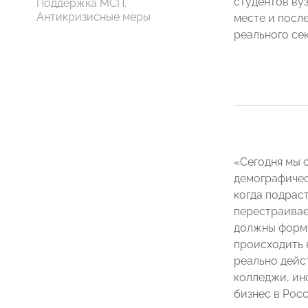
студентов ву
Поддержка МСП.
Антикризисные меры
месте и посл
реального се
«Сегодня мы 
демографичес
когда подраст
перестраивает
должны форми
происходить 
реально дейс
колледжи, ин
бизнес в Рос