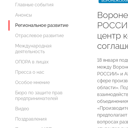
ВОРОНЕЖСКАЯ
Главные события
Вороне
Анонсы
РОССИИ
Региональное развитие
центр 
Отраслевое развитие
соглаш
Международная
деятельность
18 января по
ОПОРА в лицах
между Ворон
Пресса о нас
РОССИИ» и АН
сфере произв
Особое мнение
области». По
Бюро по защите прав
взаимодейств
предпринимателей
объединением
«Производите
Видео
предполагает
Поздравления
вопросах раз