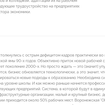
зов и колледжей, адаптации их на рабочем
едующее трудоустройство на предприятиях
ктора экономики.
столкнулись с острым дефицитом кадров практически во 
кой ямы 90-х годов. Объективно приток новой рабочей с
ет поколение 2000-х. Но просто ждать — это [значит] у
ся, бизнес обновляется технологически, а это значит, чт
роваться новые подходы к образованию. Необходима си
на уровне школы. И как можно раньше начнется професс
твующих предприятий. Система, в которой будут в едину
фраструктурные организации, малый и крупный бизнес, д
сии приходится около 50% рабочих мест. Воронежская “