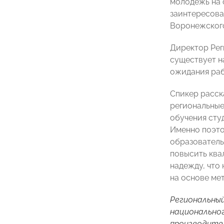
молодежь на 
заинтересова
Воронежског
Директор Рег
существует н
ожидания раб
Спикер расск
региональные
обучения сту
Именно поэто
образователь
повысить ква
надежду, что
на основе ме
Региональны
национально
производите