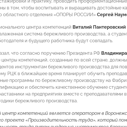
стажировки и практику, проводить профориентационные 
ны в том, чтобы воспитывать и выращивать достойные к
о областного отделения «ОПОРЫ РОССИИ»
Сергей Наум
ионального центра компетенций
Виталий Пантеровский
алаженная система бережливого производства, а студен
отодателя и будущего работника будут совпадать.
азал, что согласно поручению Президента РФ
Владимира
 центры компетенций, созданные по всей стране, должны
дентов инструментам бережливого производства для по
му РЦК в ближайшее время планирует обучить препода
ные программы по бережливому производству на Фабри
лификацию и обеспечить качественное обучение студент
 наставники на предприятиях вместе с преподавателями 
тодики бережливого производства.
й центр компетенций является оператором в Воронежс
го проекта «Производительность труда», который по
льность труда путем внедрения инструментов бережл