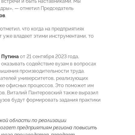
встречи и быть наставниками. Мы
адры», — отметил Председатель
ов
.
отметил, что когда на предприятиях
т уже владеет этими инструментами, то
 Путина
от 21 сентября 2023 года,
 оказывать содействие вузам в вопросах
вышения производительности труда.
вателей университетов, реализующих
ке офисных процессов. Это поможет им
ов. Виталий Пантеровский также выразил
вузов будут формировать задания практики
кой области по реализации
могает предприятиям региона повысить
ивого производства, передает