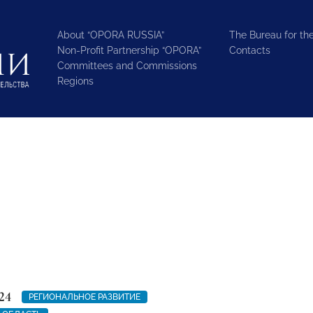
About “OPORA RUSSIA”
The Bureau for the
Non-Profit Partnership “OPORA”
Contacts
Committees and Commissions
Regions
24
РЕГИОНАЛЬНОЕ РАЗВИТИЕ