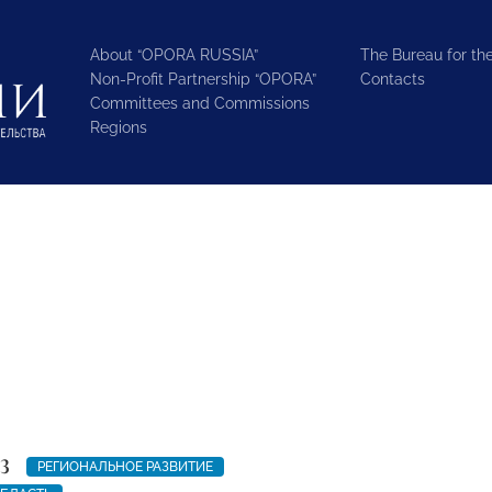
About “OPORA RUSSIA”
The Bureau for the
Non-Profit Partnership “OPORA”
Contacts
Committees and Commissions
Regions
3
РЕГИОНАЛЬНОЕ РАЗВИТИЕ