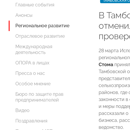
ТАМБОВСКАЯ 
Главные события
В Тамб
Анонсы
отмени
Региональное развитие
провер
Отраслевое развитие
Международная
28 марта Исп
деятельность
регионально
ОПОРА в лицах
Стома
принял
Тамбовской о
Пресса о нас
представител
Особое мнение
сельхозпроиз
районов, где
Бюро по защите прав
законности в
предпринимателей
и меры подде
Видео
рассказали о
бизнеса, рас
Поздравления
ведомство.