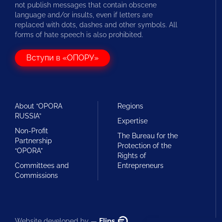
not publish messages that contain obscene
language and/or insults, even if letters are
replaced with dots, dashes and other symbols. All
forms of hate speech is also prohibited.
Вступи в «ОПОРУ»
About “OPORA
Regions
RUSSIA”
Expertise
Non-Profit
The Bureau for the
Partnership
Protection of the
“OPORA”
Rights of
Committees and
Entrepreneurs
Commissions
Website developed by —
Flips