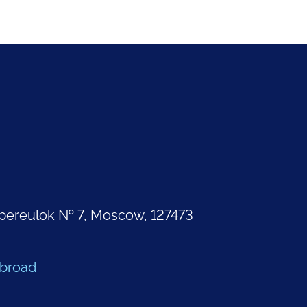
pereulok № 7, Moscow, 127473
Abroad