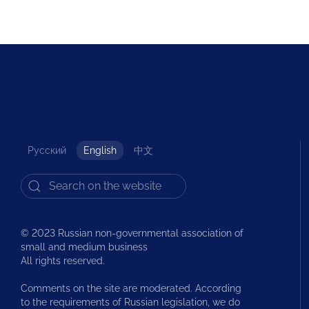
Русский
English
中文
© 2023 Russian non-governmental association of
small and medium business
All rights reserved.
Comments on the site are moderated. According
to the requirements of Russian legislation, we do