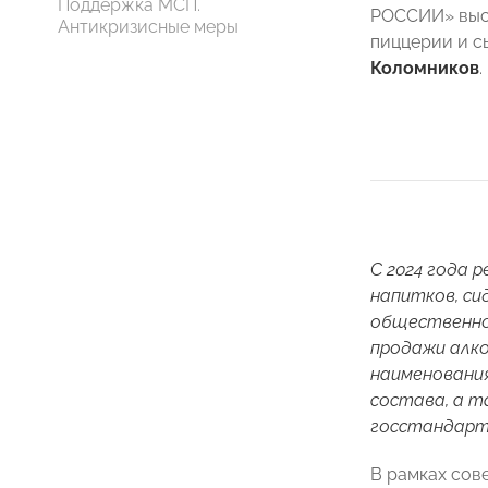
Поддержка МСП.
РОССИИ» выст
Антикризисные меры
пиццерии и 
Коломников
.
С 2024 года
р
напитков, си
общественног
продажи алко
наименования
состава, а т
госстандарт
В рамках сов