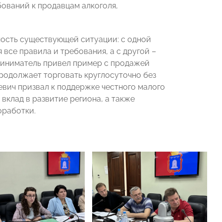
бований к продавцам алкоголя,
ность существующей ситуации: с одной
все правила и требования, а с другой –
риниматель привел пример с продажей
продолжает торговать круглосуточно без
евич призвал к поддержке честного малого
 вклад в развитие региона, а также
оработки.