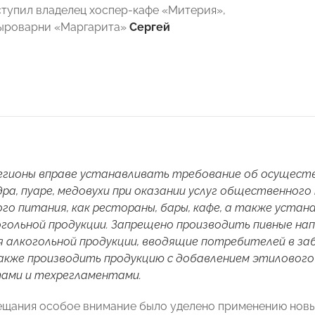
упил владелец хоспер-кафе «Митерия»,
сыроварни «Маргарита»
Сергей
егионы вправе устанавливать требование об осуществ
дра, пуаре, медовухи при оказании услуг общественног
о питания, как рестораны, бары, кафе, а также устан
гольной продукции. Запрещено производить пивные нап
 алкогольной продукции, вводящие потребителей в за
акже производить продукцию с добавлением этилового
ами и техрегламентами.
ещания особое внимание было уделено применению новы