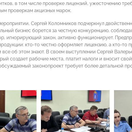
итков, в том числе проверке лицензий, ужесточению тре
ым проверкам акцизных марок.
мероприятии, Сергей Коломников подчеркнул двойствен
льный бизнес борется за честную конкуренцию, соблюдая 
ор, игнорирующий закон, активно функционирует. Предп
продукции: кто-то честно оформляет лицензию, а кто-то 
и все об этом знают. В своем выступлении Сергей Валерь
рый создает рабочие места, платит налоги и вносит свой
 обсуждаемый законопроект требует более детальной пр