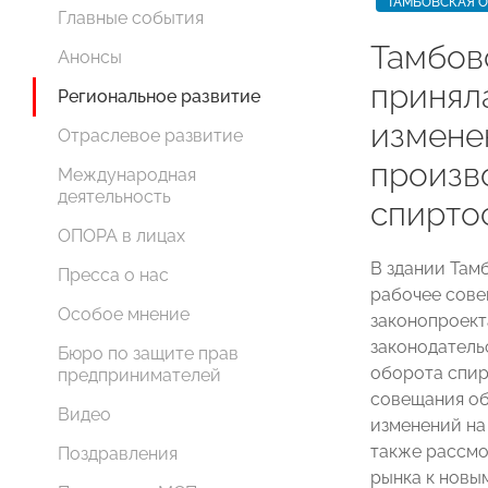
ТАМБОВСКАЯ 
Главные события
Тамбо
Анонсы
принял
Региональное развитие
измене
Отраслевое развитие
произв
Международная
деятельность
спирто
ОПОРА в лицах
В здании Там
Пресса о нас
рабочее сов
Особое мнение
законопроект
законодатель
Бюро по защите прав
оборота спир
предпринимателей
совещания об
Видео
изменений на
также рассмо
Поздравления
рынка к новы