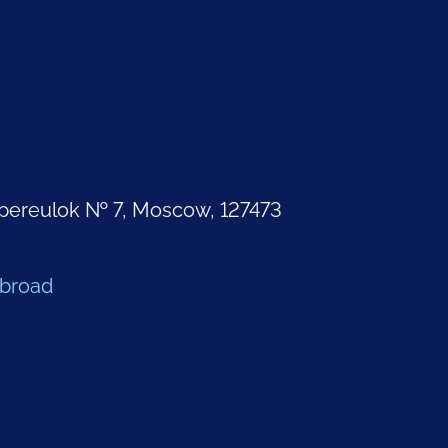
pereulok № 7, Moscow, 127473
Abroad