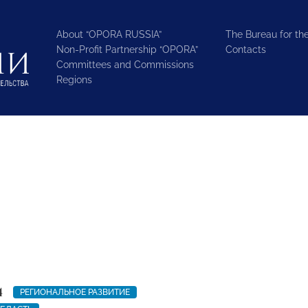
About “OPORA RUSSIA”
The Bureau for the
Non-Profit Partnership “OPORA”
Contacts
Committees and Commissions
Regions
4
РЕГИОНАЛЬНОЕ РАЗВИТИЕ