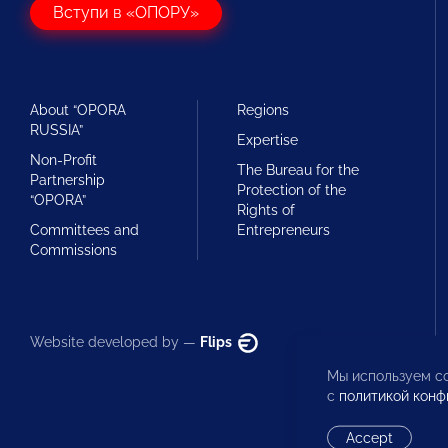
Вступи в «ОПОРУ»
About “OPORA
Regions
RUSSIA”
Expertise
Non-Profit
The Bureau for the
Partnership
Protection of the
“OPORA”
Rights of
Committees and
Entrepreneurs
Commissions
Website developed by —
Flips
Мы используем co
с
политикой конф
Accept