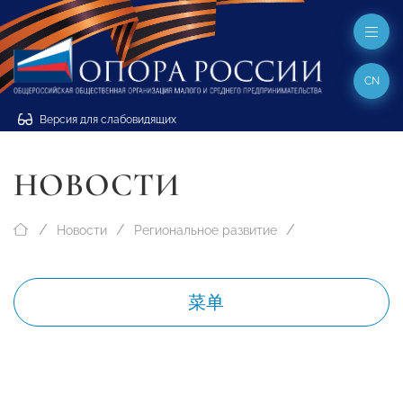
CN
Версия для слабовидящих
НОВОСТИ
Новости
Региональное развитие
菜单