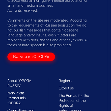
© 2023 Russian non-governmental association of
small and medium business
All rights reserved.
Comments on the site are moderated. According
to the requirements of Russian legislation, we do
not publish messages that contain obscene
language and/or insults, even if letters are
replaced with dots, dashes and other symbols. All
forms of hate speech is also prohibited.
Вступи в «ОПОРУ»
About “OPORA
Regions
RUSSIA”
Expertise
Non-Profit
The Bureau for the
Partnership
Protection of the
“OPORA”
Rights of
Committees and
Entrepreneurs