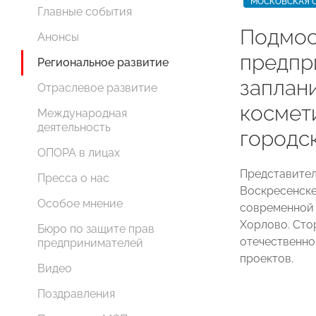
МОСКОВСКАЯ 
Главные события
Подмос
Анонсы
предпр
Региональное развитие
заплан
Отраслевое развитие
космет
Международная
деятельность
городс
ОПОРА в лицах
Представите
Пресса о нас
Воскресенске
Особое мнение
современной
Хорлово. Сто
Бюро по защите прав
отечественно
предпринимателей
проектов.
Видео
Поздравления