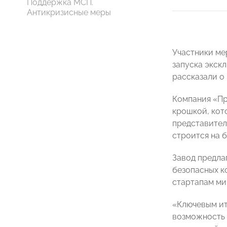
Поддержка МСП.
Антикризисные меры
Участники ме
запуска экск
рассказали о
Компания «Пр
крошкой, кото
представите
строится на 
Завод предла
безопасных к
стартапам ми
«Ключевым ит
возможность 