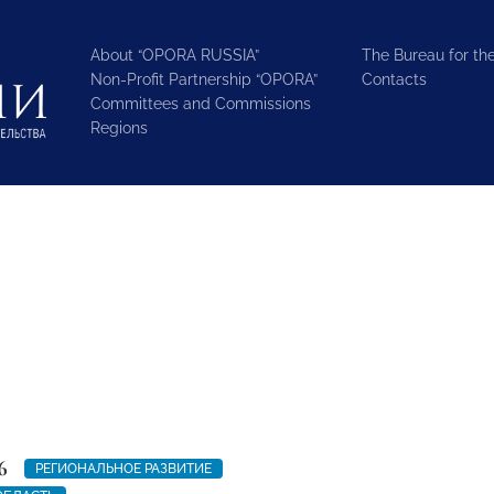
About “OPORA RUSSIA”
The Bureau for the
Non-Profit Partnership “OPORA”
Contacts
Committees and Commissions
Regions
6
РЕГИОНАЛЬНОЕ РАЗВИТИЕ