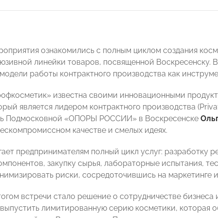
роприятия ознакомились с полным циклом создания косм
люзивной линейки товаров, посвященной Воскресенску. 
 модели работы контрактного производства как инструме
офкосметик» известна своими инновационными продукта
рый является лидером контрактного производства (Privat
ль Подмосковной «ОПОРЫ РОССИИ» в Воскресенске
Оль
бескомпромиссном качестве и смелых идеях.
гает предпринимателям полный цикл услуг: разработку р
омпонентов, закупку сырья, лабораторные испытания, тес
нимизировать риски, сосредоточившись на маркетинге и
огом встречи стало решение о сотрудничестве бизнеса 
выпустить лимитированную серию косметики, которая о