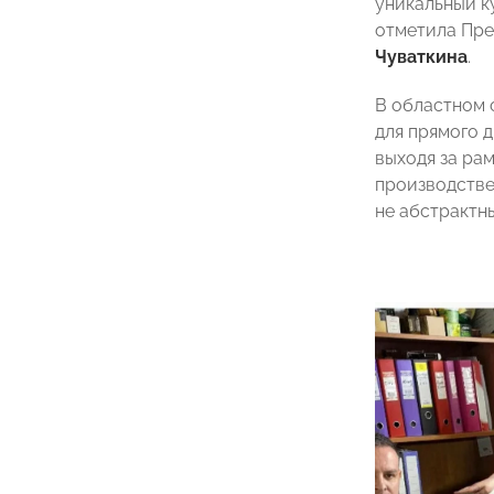
уникальный к
отметила Пр
Чуваткина
.
В областном 
для прямого 
выходя за ра
производстве
не абстрактн