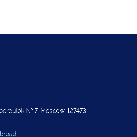
pereulok № 7, Moscow, 127473
Abroad