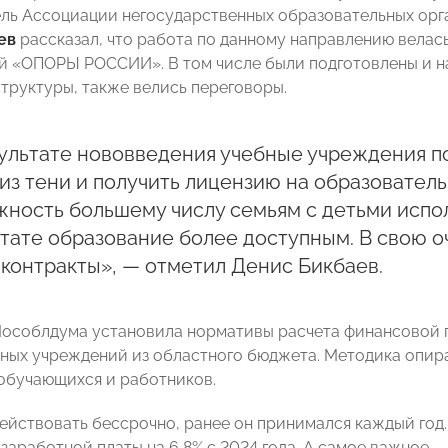
ль Ассоциации негосударственных образовательных орг
ев
рассказал, что работа по данному направлению велась
 «ОПОРЫ РОССИИ». В том числе были подготовлены и н
труктуры, также велись переговоры.
зультате нововведения учебные учреждения п
из тени и получить лицензию на образователь
ность большему числу семьям с детьми испол
тате образование более доступным. В свою 
контракты», — отметил Денис Бикбаев.
Мособлдума установила нормативы расчета финансовой
ных учреждений из областного бюджета. Методика опир
обучающихся и работников.
действовать бессрочно, ранее он принимался каждый го
 заработной платы на 6,8% с 2024 года. А самое важное