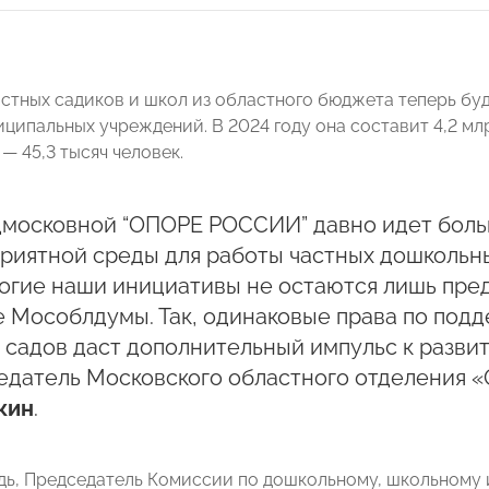
стных садиков и школ из областного бюджета теперь буд
иципальных учреждений. В 2024 году она составит 4,2 м
— 45,3 тысяч человек.
дмосковной “ОПОРЕ РОССИИ” давно идет бол
риятной среды для работы частных дошкольн
огие наши инициативы не остаются лишь пре
 Мособлдумы. Так, одинаковые права по под
 садов даст дополнительный импульс к разви
едатель Московского областного отделени
кин
.
дь, Председатель Комиссии по дошкольному, школьному