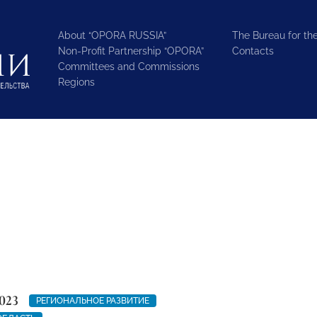
About “OPORA RUSSIA”
The Bureau for the
Non-Profit Partnership “OPORA”
Contacts
Committees and Commissions
Regions
023
РЕГИОНАЛЬНОЕ РАЗВИТИЕ