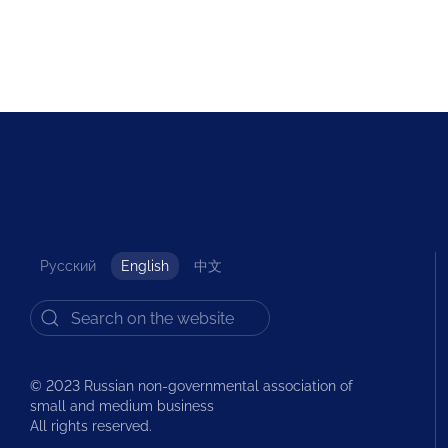
Русский
English
中文
© 2023 Russian non-governmental association of
small and medium business
All rights reserved.