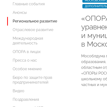
МОСКОВСКАЯ 
Главные события
ДОПОЛНИТЕЛЬ
Анонсы
«ОПОР
Региональное развитие
уравне
Отраслевое развитие
и муни
Международная
в Моск
деятельность
ОПОРА в лицах
Мособлдума п
Пресса о нас
образования,
областным о
Особое мнение
«ОПОРЫ РОСС
Бюро по защите прав
школьному об
предпринимателей
частных и му
Видео
Поздравления