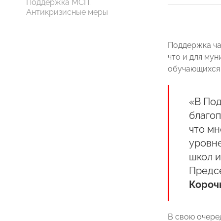
Поддержка МСП.
Антикризисные меры
Поддержка ча
что и для мун
обучающихся 
«В По
благоп
что мн
уровне
школ и
Предс
Короч
В свою очере