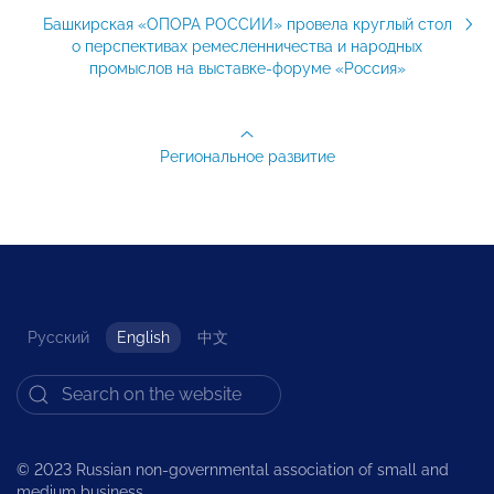
Башкирская «ОПОРА РОССИИ» провела круглый стол
о перспективах ремесленничества и народных
промыслов на выставке-форуме «Россия»
Региональное развитие
Русский
English
中文
© 2023 Russian non-governmental association of small and
medium business