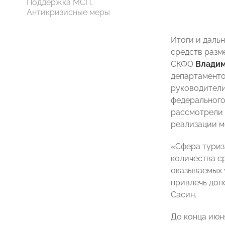
Поддержка МСП.
Антикризисные меры
Итоги и даль
средств разм
СКФО
Владим
департаменто
руководители
федерального
рассмотрели 
реализации м
«Сфера туриз
количества с
оказываемых 
привлечь доп
Сасин.
До конца июн