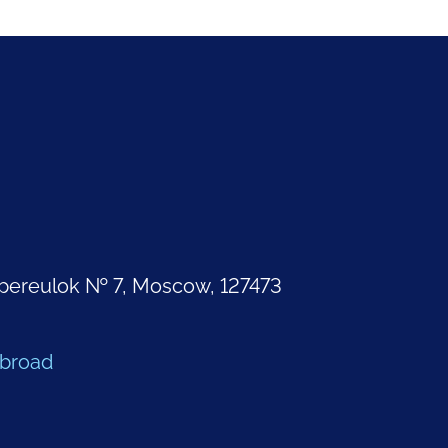
pereulok № 7, Moscow, 127473
Abroad