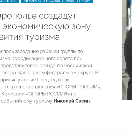
КИЙ КРАЙ
АВТОРСКИЙ И СОБЫТИЙНЫЙ ТУРИЗМ
врополье создадут
 экономическую зону
звития туризма
оялось заседание рабочей группы по
изма Координационного совета при
представителе Президента Российской
Северо-Кавказском федеральном округе. В
принял участие Председатель
кого краевого отделения «ОПОРЫ РОССИИ»,
ь Комиссии «ОПОРЫ РОССИИ» по
и событийному туризму
Николай Сасин
.