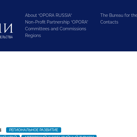
About “OPORA RUSSIA”
The Bureau for the
Non-Profit Partnership “OPORA”
Contacts
Committees and Commissions
Regions
4
РЕГИОНАЛЬНОЕ РАЗВИТИЕ