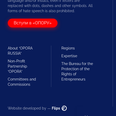
language and/or insults, even if letters are
replaced with dots, dashes and other symbols. All
forms of hate speech is also prohibited.
Вступи в «ОПОРУ»
About “OPORA
Regions
RUSSIA”
Expertise
Non-Profit
The Bureau for the
Partnership
Protection of the
“OPORA”
Rights of
Committees and
Entrepreneurs
Commissions
Website developed by —
Flips