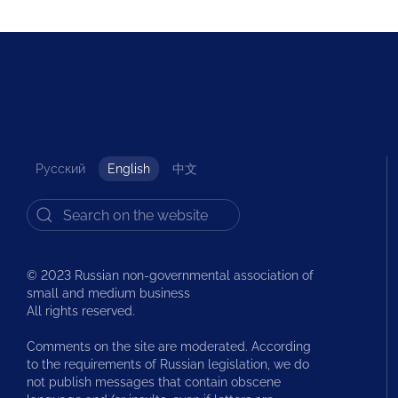
Русский
English
中文
© 2023 Russian non-governmental association of
small and medium business
All rights reserved.
Comments on the site are moderated. According
to the requirements of Russian legislation, we do
not publish messages that contain obscene