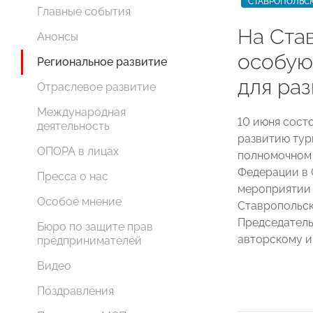
СТАВРОПОЛЬС
Главные события
На Ста
Анонсы
особую
Региональное развитие
для ра
Отраслевое развитие
Международная
10 июня сост
деятельность
развитию тур
ОПОРА в лицах
полномочном 
Федерации в 
Пресса о нас
мероприятии 
Особое мнение
Ставропольс
Председател
Бюро по защите прав
авторскому 
предпринимателей
Видео
Поздравления