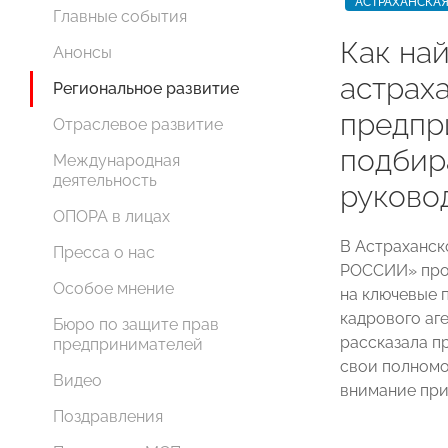
АСТРАХАНСКАЯ
Главные события
Как най
Анонсы
астрах
Региональное развитие
предпр
Отраслевое развитие
подбир
Международная
деятельность
руково
ОПОРА в лицах
В Астраханс
Пресса о нас
РОССИИ» прош
Особое мнение
на ключевые 
кадрового аг
Бюро по защите прав
рассказала п
предпринимателей
свои полномо
Видео
внимание при
Поздравления