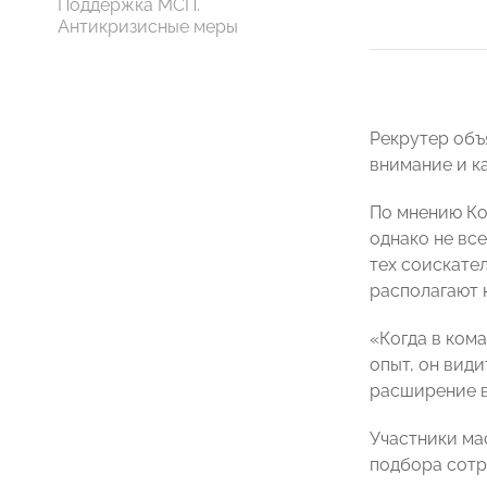
Поддержка МСП.
Антикризисные меры
Рекрутер объ
внимание и ка
По мнению Ко
однако не вс
тех соискате
располагают 
«Когда в кома
опыт, он вид
расширение в
Участники ма
подбора сотр