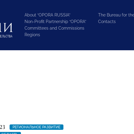
About “OPORA RUSSIA”
The Bureau for the
Non-Profit Partnership “OPORA”
Contacts
Committees and Commissions
Regions
23
РЕГИОНАЛЬНОЕ РАЗВИТИЕ