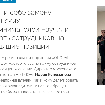
 ОБЛАСТЬ
ти себе замену:
анских
инимателей научили
ать сотрудников на
дящие позиции
ком региональном отделении «ОПОРЫ
ел мастер-класс по найму сотрудников
позиции компании. Директор московского
ентства «HR-PROF»
Мария Консманова
редпринимателям, как и кому делегировать
чия руководителя, и на что обращать
 подборе кандидата на ключевой пост.