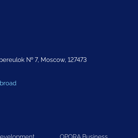
pereulok № 7, Moscow, 127473
Abroad
Development
OPORA Business