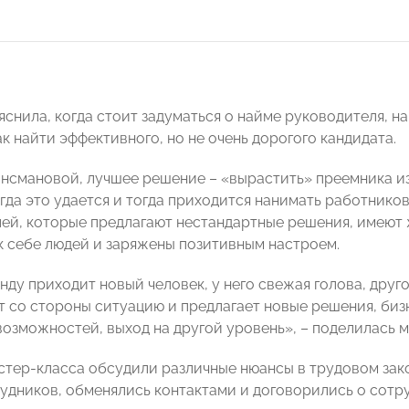
яснила, когда стоит задуматься о найме руководителя, н
к найти эффективного, но не очень дорогого кандидата.
нсмановой, лучшее решение – «вырастить» преемника и
егда это удается и тогда приходится нанимать работнико
лей, которые предлагают нестандартные решения, имеют 
к себе людей и заряжены позитивным настроем.
нду приходит новый человек, у него свежая голова, друго
ит со стороны ситуацию и предлагает новые решения, биз
озможностей, выход на другой уровень», – поделилась 
стер-класса обсудили различные нюансы в трудовом зак
удников, обменялись контактами и договорились о сотр