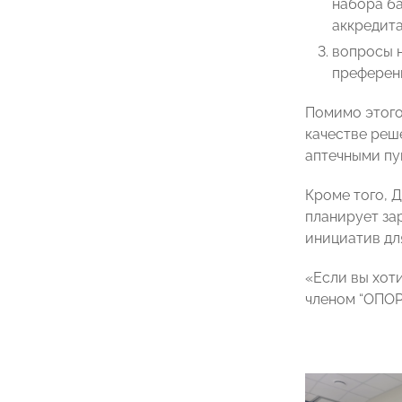
набора ба
аккредит
вопросы 
преференц
Помимо этого
качестве реш
аптечными пу
Кроме того,
планирует за
инициатив д
«Если вы хот
членом “ОПО