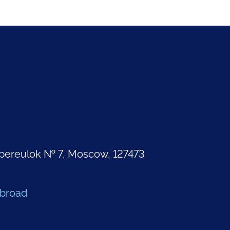
pereulok № 7, Moscow, 127473
Abroad