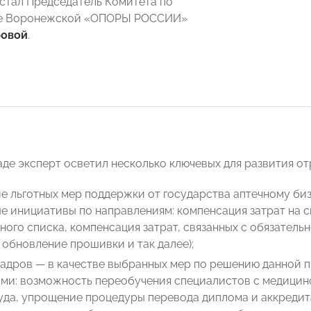
стал Председатель Комитета по
е Воронежской «ОПОРЫ РОССИИ»
бовой
.
аде эксперт осветил несколько ключевых для развития от
е льготных мер поддержки от государства аптечному би
 инициативы по направлениям: компенсация затрат на с
ного списка, компенсация затрат, связанных с обязатель
 обновление прошивки и так далее);
кадров — в качестве выбранных мер по решению данной
ами: возможность переобучения специалистов с медицин
да, упрощение процедуры перевода диплома и аккредит