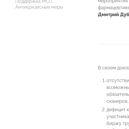
мероприятия 
Поддержка МСП.
Антикризисные меры
фармацевтик
Дмитрий Ду
В своем докл
отсутстви
возможные
обязатель
сканеров,
дефицит 
участник
биржу тру