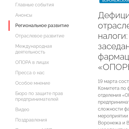
ВОРОНЕЖСКАЯ
Главные события
Дефици
Анонсы
отрасл
Региональное развитие
налоги:
Отраслевое развитие
заседа
Международная
деятельность
фармац
ОПОРА в лицах
«ОПОР
Пресса о нас
19 марта сос
Особое мнение
Комитета по 
Бюро по защите прав
отделения «О
предпринимателей
предпринимат
сложности фа
Видео
мероприятии 
Поздравления
Воронежа и 