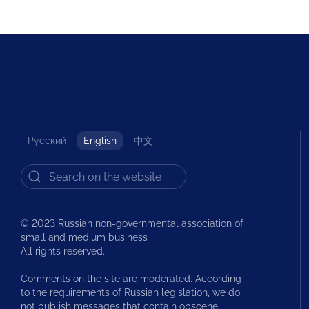
Русский
English
中文
© 2023 Russian non-governmental association of
small and medium business
All rights reserved.
Comments on the site are moderated. According
to the requirements of Russian legislation, we do
not publish messages that contain obscene