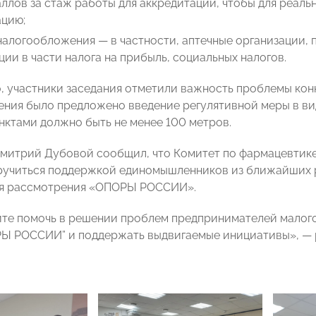
ллов за стаж работы для аккредитации, чтобы для реал
ацию;
налогообложения — в частности, аптечные организации,
ии в части налога на прибыль, социальных налогов.
, участники заседания отметили важность проблемы кон
ения было предложено введение регулятивной меры в ви
нктами должно быть не менее 100 метров.
 Дмитрий Дубовой сообщил, что Комитет по фармацевт
ручиться поддержкой единомышленников из ближайших р
ля рассмотрения «ОПОРЫ РОССИИ».
ите помочь в решении проблем предпринимателей малого 
РЫ РОССИИ” и поддержать выдвигаемые инициативы», —