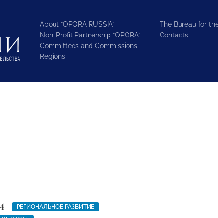
About “OPORA RUSSIA”
The Bureau for the
Non-Profit Partnership “OPORA”
Contacts
Committees and Commissions
Regions
4
РЕГИОНАЛЬНОЕ РАЗВИТИЕ