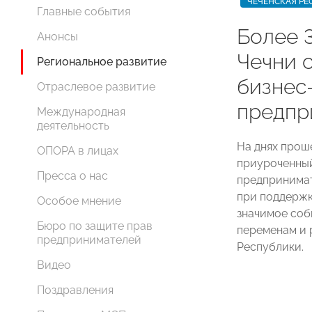
ЧЕЧЕНСКАЯ РЕ
Главные события
Более 
Анонсы
Чечни 
Региональное развитие
бизнес
Отраслевое развитие
предпр
Международная
деятельность
На днях прош
ОПОРА в лицах
приуроченный
Пресса о нас
предпринимат
при поддержк
Особое мнение
значимое соб
Бюро по защите прав
переменам и 
предпринимателей
Республики.
Видео
Поздравления