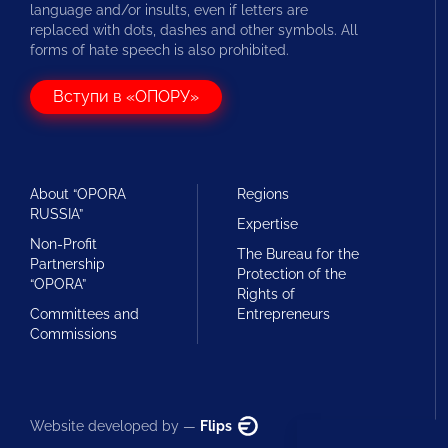
language and/or insults, even if letters are
replaced with dots, dashes and other symbols. All
forms of hate speech is also prohibited.
Вступи в «ОПОРУ»
About “OPORA
Regions
RUSSIA”
Expertise
Non-Profit
The Bureau for the
Partnership
Protection of the
“OPORA”
Rights of
Committees and
Entrepreneurs
Commissions
Website developed by —
Flips