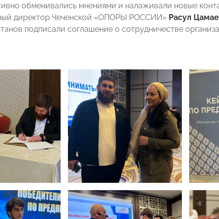
тивно обменивались мнениями и налаживали новые конта
ный директор Чеченской «ОПОРЫ РОССИИ»
Расул Цамае
танов подписали соглашение о сотрудничестве организа