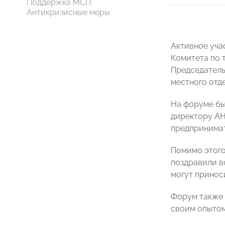
Поддержка МСП.
Антикризисные меры
Активное уча
Комитета по 
Председатель
местного отд
На форуме б
директору А
предпринимат
Помимо этого
поздравили в
могут принос
Форум также 
своим опытом