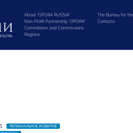
About “OPORA RUSSIA”
The Bureau for the
Non-Profit Partnership “OPORA”
Contacts
Committees and Commissions
Regions
5
РЕГИОНАЛЬНОЕ РАЗВИТИЕ