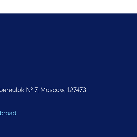
pereulok № 7, Moscow, 127473
Abroad