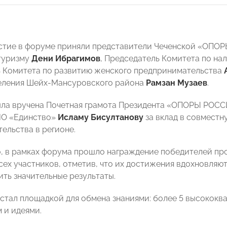
стие в форуме приняли представители Чеченской «ОПОР
туризму
Дени Ибрагимов
, Председатель Комитета по на
 Комитета по развитию женского предпринимательства
еления Шейх-Мансуровского района
Рамзан Музаев
.
ыла вручена Почетная грамота Президента «ОПОРЫ РОС
НО «Единство»
Исламу Бисултанову
за вклад в совместн
ельства в регионе.
, в рамках форума прошло награждение победителей пр
сех участников, отметив, что их достижения вдохновляют
ить значительные результаты.
стал площадкой для обмена знаниями: более 5 высокок
 и идеями.