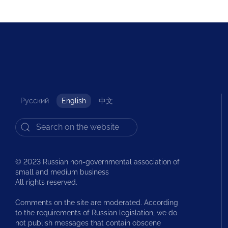
Русский
English
中文
© 2023 Russian non-governmental association of
small and medium business
All rights reserved.
Comments on the site are moderated. According
to the requirements of Russian legislation, we do
not publish messages that contain obscene